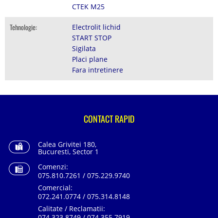
CTEK M25
Tehnologie:
Electrolit lichid
START STOP
Sigilata
Placi plane
Fara intretinere
CONTACT RAPID
Calea Grivitei 180,
Bucuresti, Sector 1
Comenzi:
075.810.7261 / 075.229.9740
Comercial:
072.241.0774 / 075.314.8148
Calitate / Reclamatii:
074.323.8749 / 074.355.7919