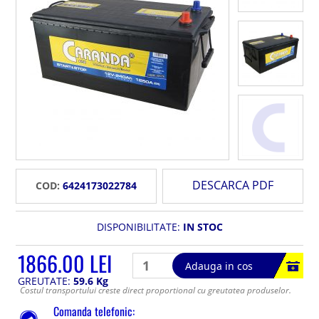
DESCARCA PDF
COD:
6424173022784
DISPONIBILITATE:
IN STOC
1866.00 LEI
Adauga in cos
GREUTATE:
59.6 Kg
Costul transportului creste direct proportional cu greutatea produselor.
Comanda telefonic: