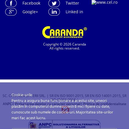
Facebook
Twitter
Google+
Linked in
Copyright © 2026 Caranda
All rights reserved.
Cookie-urile
SC. CARANDA BATERII SRL. | SR EN ISO 9001:2015, SR EN ISO 14001:2015, SR
ISO 45001:2018 |
Pentru a asigura buna funcționare a acestui site, uneori
ANPC
| Prelucrarea datelor cu caracter personal
| Politica de confidentialitate
plasăm în computerul dumneavoastră mici fișiere cu date,
cunoscute sub numele de cookie-uri. Majoritatea site-urilor
mari fac acest lucru.