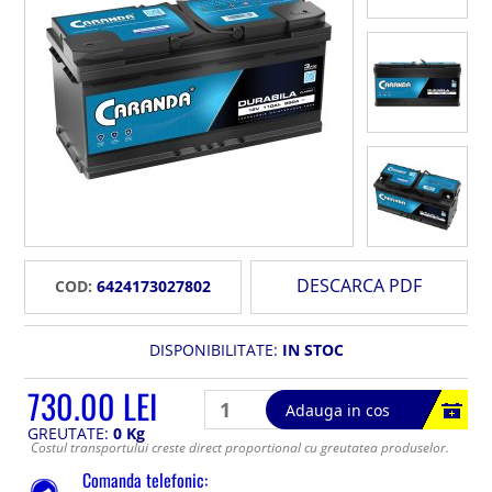
DESCARCA PDF
COD:
6424173027802
DISPONIBILITATE:
IN STOC
730.00 LEI
Adauga in cos
GREUTATE:
0 Kg
Costul transportului creste direct proportional cu greutatea produselor.
Comanda telefonic: