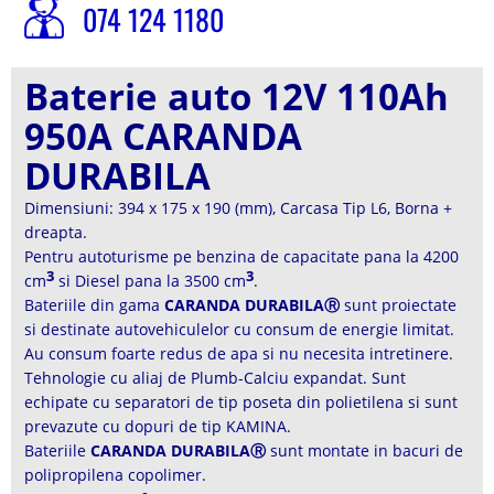
074 124 1180
Baterie auto 12V 110Ah
950A CARANDA
DURABILA
Dimensiuni: 394 x 175 x 190 (mm), Carcasa Tip L6, Borna +
dreapta.
Pentru autoturisme pe benzina de capacitate pana la 4200
3
3
cm
si Diesel pana la 3500 cm
.
Bateriile din gama
CARANDA DURABILAⓇ
sunt proiectate
si destinate autovehiculelor cu consum de energie limitat.
Au consum foarte redus de apa si nu necesita intretinere.
Tehnologie cu aliaj de Plumb-Calciu expandat. Sunt
echipate cu separatori de tip poseta din polietilena si sunt
prevazute cu dopuri de tip KAMINA.
Bateriile
CARANDA DURABILAⓇ
sunt montate in bacuri de
polipropilena copolimer.