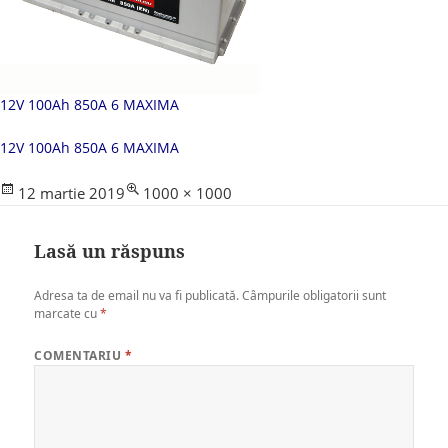
12V 100Ah 850A 6 MAXIMA
12V 100Ah 850A 6 MAXIMA
Posted
Full
12 martie 2019
1000 × 1000
on
size
Lasă un răspuns
Adresa ta de email nu va fi publicată.
Câmpurile obligatorii sunt
marcate cu
*
COMENTARIU
*