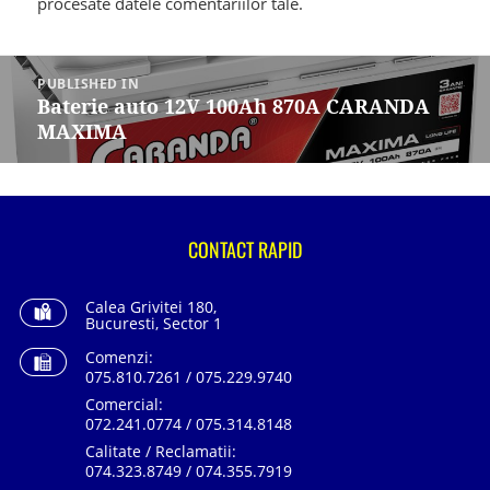
procesate datele comentariilor tale
.
Navigare
în
PUBLISHED IN
articole
Baterie auto 12V 100Ah 870A CARANDA
MAXIMA
CONTACT RAPID
Calea Grivitei 180,
Bucuresti, Sector 1
Comenzi:
075.810.7261 / 075.229.9740
Comercial:
072.241.0774 / 075.314.8148
Calitate / Reclamatii:
074.323.8749 / 074.355.7919