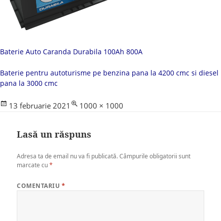
Baterie Auto Caranda Durabila 100Ah 800A
Baterie pentru autoturisme pe benzina pana la 4200 cmc si diesel
pana la 3000 cmc
Posted
Full
13 februarie 2021
1000 × 1000
on
size
Lasă un răspuns
Adresa ta de email nu va fi publicată.
Câmpurile obligatorii sunt
marcate cu
*
COMENTARIU
*