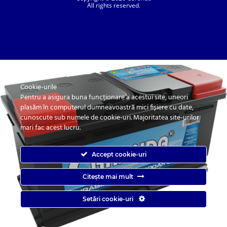
All rights reserved.
Cookie-urile
SC. CARANDA BATERII SRL. | SR EN ISO 9001:2015, SR EN ISO 14001:2015, SR
ISO 45001:2018 |
Pentru a asigura buna funcționare a acestui site, uneori
ANPC
| Prelucrarea datelor cu caracter personal
| Politica de confidentialitate
plasăm în computerul dumneavoastră mici fișiere cu date,
cunoscute sub numele de cookie-uri. Majoritatea site-urilor
mari fac acest lucru.
Accept cookie-uri
Citește mai mult
Caranda.ro este un magazin online cu baterii pentru automobile, camioane,
Setări cookie-uri
autobuze, vagoane, motociclete, tractiune, stationare si aplicatii industriale.
Web Design by
End Soft Design