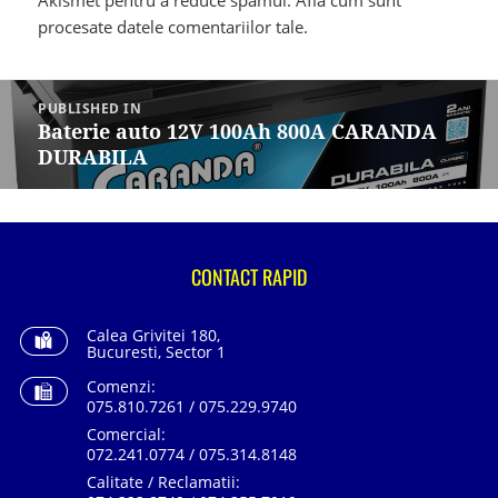
Akismet pentru a reduce spamul.
Află cum sunt
procesate datele comentariilor tale
.
Navigare
în
PUBLISHED IN
articole
Baterie auto 12V 100Ah 800A CARANDA
DURABILA
CONTACT RAPID
Calea Grivitei 180,
Bucuresti, Sector 1
Comenzi:
075.810.7261 / 075.229.9740
Comercial:
072.241.0774 / 075.314.8148
Calitate / Reclamatii: