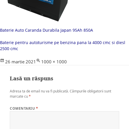
Baterie Auto Caranda Durabila Japan 95Ah 850A
Baterie pentru autoturisme pe benzina pana la 4000 cmc si diesl
2500 cmc
Posted
Full
26 martie 2021
1000 × 1000
on
size
Lasă un răspuns
Adresa ta de email nu va fi publicată.
Câmpurile obligatorii sunt
marcate cu
*
COMENTARIU
*