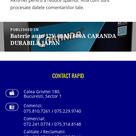
Akismet pentru a reduce spamul.
Află cum sunt
procesate datele comentariilor tale
.
Navigare
în
PUBLISHED IN
articole
Baterie auto 12V 60Ah 600A CARANDA
DURABILA JAPAN
CONTACT RAPID
Calea Grivitei 180,
Bucuresti, Sector 1
Comenzi:
075.810.7261 / 075.229.9740
Comercial:
072.241.0774 / 075.314.8148
Calitate / Reclamatii: