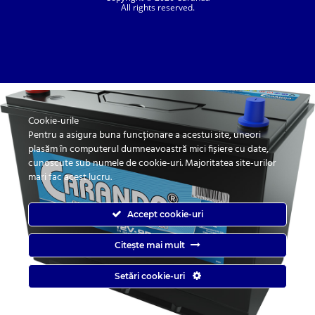
All rights reserved.
Cookie-urile
SC. CARANDA BATERII SRL. | SR EN ISO 9001:2015, SR EN ISO 14001:2015, SR
ISO 45001:2018 |
Pentru a asigura buna funcționare a acestui site, uneori
ANPC
| Prelucrarea datelor cu caracter personal
| Politica de confidentialitate
plasăm în computerul dumneavoastră mici fișiere cu date,
cunoscute sub numele de cookie-uri. Majoritatea site-urilor
mari fac acest lucru.
Accept cookie-uri
Citește mai mult
Caranda.ro este un magazin online cu baterii pentru automobile, camioane,
Setări cookie-uri
autobuze, vagoane, motociclete, tractiune, stationare si aplicatii industriale.
Web Design by
End Soft Design