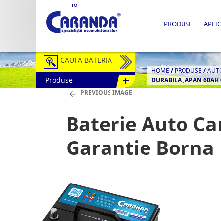
ro
PRODUSE
APLIC
CAUTA BATERIA
HOME
/
PRODUSE
/
AUT
Produse
DURABILA JAPAN 60AH 
Auto / Moto
PREVIOUS IMAGE
Tractiune
Baterie Auto Ca
Semitractiune
Garantie Borna
Stationare
Redresoare
Accesorii Baterii
Fotovoltaice