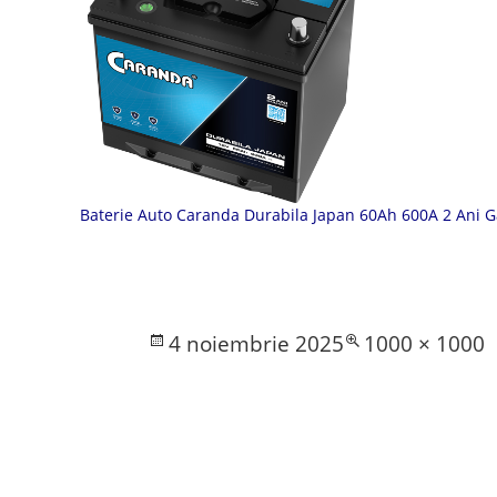
Baterie Auto Caranda Durabila Japan 60Ah 600A 2 Ani 
Posted
Full
4 noiembrie 2025
1000 × 1000
on
size