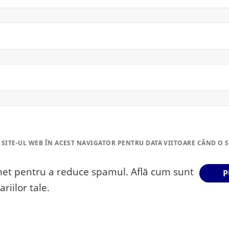
 SITE-UL WEB ÎN ACEST NAVIGATOR PENTRU DATA VIITOARE CÂND O 
smet pentru a reduce spamul.
Află cum sunt
riilor tale
.