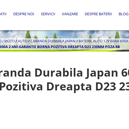
ATII
DESPRE NOI
SERVICII
VANZARE
DESPRE BATERII
BLOG
O / MOTO
/
AUTO
/
CARANDA DURABILA JAPAN
/
BATERIE AUTO 12V 60AH 600
600A 2 ANI GARANTIE BORNA POZITIVA DREAPTA D23 230MM POZA 8B
randa Durabila Japan 6
 Pozitiva Dreapta D23 