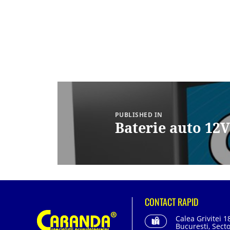
Navigare
în
articole
PUBLISHED IN
Baterie auto 1
CONTACT RAPID
Calea Grivitei 1
Bucuresti, Secto