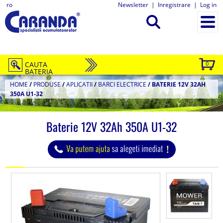
ro
Newsletter
|
Inregistrare
|
Log in
CAUTA
0
BATERIA
HOME
/
PRODUSE
/
APLICATII
/
BARCI ELECTRICE
/
BATERIE 12V 32AH
350A U1-32
Baterie 12V 32Ah 350A U1-32