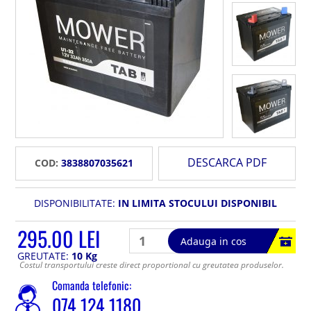
DESCARCA PDF
COD:
3838807035621
DISPONIBILITATE:
IN LIMITA STOCULUI DISPONIBIL
295.00 LEI
Adauga in cos
GREUTATE:
10 Kg
Costul transportului creste direct proportional cu greutatea produselor.
Comanda telefonic:
074 124 1180