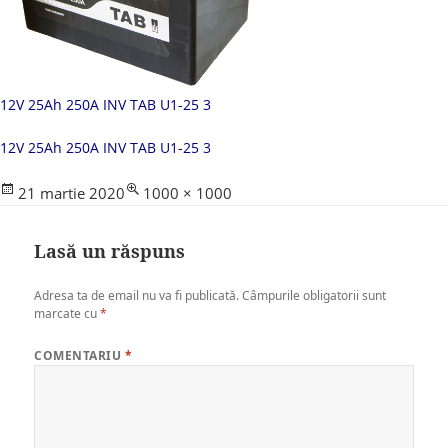
12V 25Ah 250A INV TAB U1-25 3
12V 25Ah 250A INV TAB U1-25 3
Posted
Full
21 martie 2020
1000 × 1000
on
size
Lasă un răspuns
Adresa ta de email nu va fi publicată.
Câmpurile obligatorii sunt
marcate cu
*
COMENTARIU
*