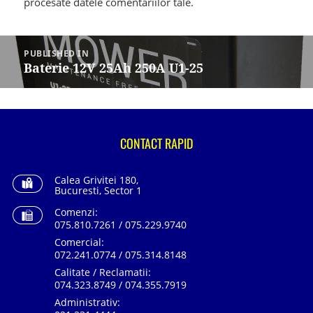
procesate datele comentariilor tale
.
Navigare
în
PUBLISHED IN
articole
Baterie 12V 25Ah 250A U1-25
CONTACT RAPID
Calea Grivitei 180,
Bucuresti, Sector 1
Comenzi:
075.810.7261 / 075.229.9740
Comercial:
072.241.0774 / 075.314.8148
Calitate / Reclamatii:
074.323.8749 / 074.355.7919
Administrativ: