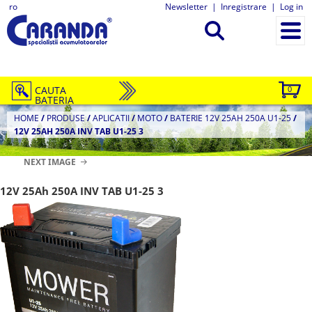
ro
Newsletter
|
Inregistrare
|
Log in
CAUTA
0
BATERIA
HOME
/
PRODUSE
/
APLICATII
/
MOTO
/
BATERIE 12V 25AH 250A U1-25
/
12V 25AH 250A INV TAB U1-25 3
NEXT IMAGE
12V 25Ah 250A INV TAB U1-25 3