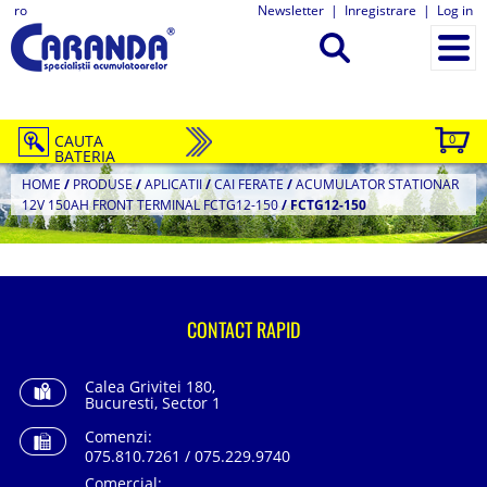
ro
Newsletter
|
Inregistrare
|
Log in
CAUTA
0
BATERIA
HOME
/
PRODUSE
/
APLICATII
/
CAI FERATE
/
ACUMULATOR STATIONAR
12V 150AH FRONT TERMINAL FCTG12-150
/
FCTG12-150
CONTACT RAPID
Calea Grivitei 180,
Bucuresti, Sector 1
Comenzi:
075.810.7261 / 075.229.9740
Comercial: