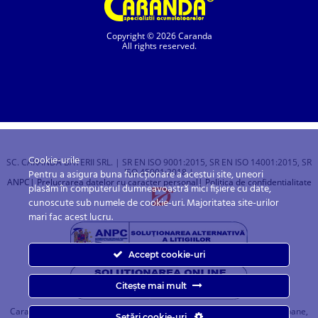
Copyright © 2026 Caranda
All rights reserved.
Cookie-urile
SC. CARANDA BATERII SRL. | SR EN ISO 9001:2015, SR EN ISO 14001:2015, SR
ISO 45001:2018 |
Pentru a asigura buna funcționare a acestui site, uneori
ANPC
| Prelucrarea datelor cu caracter personal
| Politica de confidentialitate
plasăm în computerul dumneavoastră mici fișiere cu date,
cunoscute sub numele de cookie-uri. Majoritatea site-urilor
mari fac acest lucru.
Accept cookie-uri
Citește mai mult
Caranda.ro este un magazin online cu baterii pentru automobile, camioane,
Setări cookie-uri