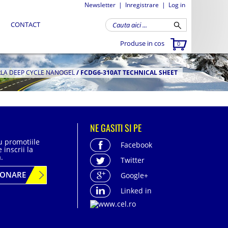
Newsletter
|
Inregistrare
|
Log in
CONTACT
Produse in cos
0
RLA DEEP CYCLE NANOGEL
/
FCDG6-310AT TECHNICAL SHEET
NE GASITI SI PE
cu promotiile
Facebook
 inscrii la
.
Twitter
BONARE
Google+
Linked in