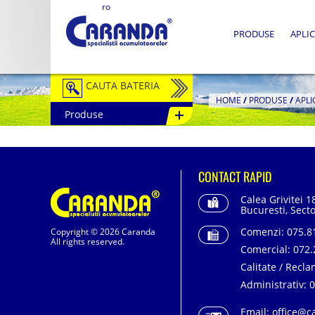
ro
PRODUSE
APLIC
CAUTA BATERIA
HOME
/
PRODUSE
/
APLI
Produse
Auto / Moto
Tractiune
CONTACT RAPID
Semitractiune
Calea Grivitei 1
Stationare
Bucuresti, Secto
Comenzi:
075.81
Copyright © 2026 Caranda
Redresoare
All rights reserved.
Comercial:
072.
Accesorii Baterii
Calitate / Recla
Administrativ:
0
Fotovoltaice
Email:
office@c