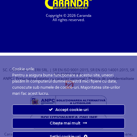
Copyright © 2026 Caranda
All rights reserved.
Cookie-urile
SC. CARANDA BATERII SRL. | SR EN ISO 9001:2015, SR EN ISO 14001:2015, SR
ISO 45001:2018 |
Pentru a asigura buna funcționare a acestui site, uneori
ANPC
| Prelucrarea datelor cu caracter personal
| Politica de confidentialitate
plasăm în computerul dumneavoastră mici fișiere cu date,
cunoscute sub numele de cookie-uri. Majoritatea site-urilor
mari fac acest lucru.
Accept cookie-uri
Citește mai mult
Caranda.ro este un magazin online cu baterii pentru automobile, camioane,
Setări cookie-uri