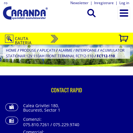
ro
Newsletter
|
Inregistrare
|
Log in
CAUTA
0
BATERIA
HOME
/
PRODUSE
/
APLICATII
/
ALARME / INTERFOANE
/
ACUMULATOR
STATIONAR 12V 110AH FRONT TERMINAL FCT12-110
/
FCT12-110
CONTACT RAPID
Calea Grivitei 180,
Bucuresti, Sector 1
Comenzi:
075.810.7261 / 075.229.9740
Comercial: