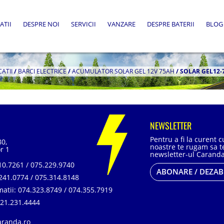
ATII
DESPRE NOI
SERVICII
VANZARE
DESPRE BATERII
BLOG
CATII
/
BARCI ELECTRICE
/
ACUMULATOR SOLAR GEL 12V 75AH
/
SOLAR GEL12-
NEWSLETTER
Pentru a fi la curent 
80,
noastre te rugam sa te
r 1
newsletter-ul Caranda
0.7261 / 075.229.9740
ABONARE / DEZA
241.0774 / 075.314.8148
matii:
074.323.8749 / 074.355.7919
21.231.4444
aranda.ro