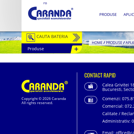
ro
PRODUSE
APLIC
CAUTA BATERIA
HOME
/
PRODUSE
/
APLI
Produse
Auto / Moto
Tractiune
CONTACT RAPID
Semitractiune
Calea Grivitei 1
Stationare
Bucuresti, Secto
Comenzi:
075.81
Copyright © 2026 Caranda
Redresoare
All rights reserved.
Comercial:
072.
Accesorii Baterii
Calitate / Recla
Administrativ:
0
Fotovoltaice
Email:
office@c