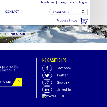
Newsletter
|
Inregistrare
|
Log in
CONTACT
Produse in cos
0
75 TECHNICAL SHEET
NE GASITI SI PE
cu promotiile
Facebook
 inscrii la
.
Twitter
BONARE
Google+
Linked in