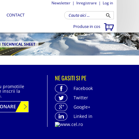
Newsletter
|
Inregistrare
|
Log in
CONTACT
Produse in cos
0
1 TECHNICAL SHEET
NE GASITI SI PE
cu promotiile
Facebook
 inscrii la
.
Twitter
BONARE
Google+
Linked in