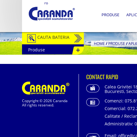
ro
PRODUSE
APLIC
CAUTA BATERIA
HOME
/
PRODUSE
/
APLI
Produse
Auto / Moto
Tractiune
CONTACT RAPID
Semitractiune
Calea Grivitei 1
Stationare
Bucuresti, Secto
Comenzi:
075.81
Copyright © 2026 Caranda
Redresoare
All rights reserved.
Comercial:
072.
Accesorii Baterii
Calitate / Recla
Administrativ:
0
Fotovoltaice
Email:
office@c