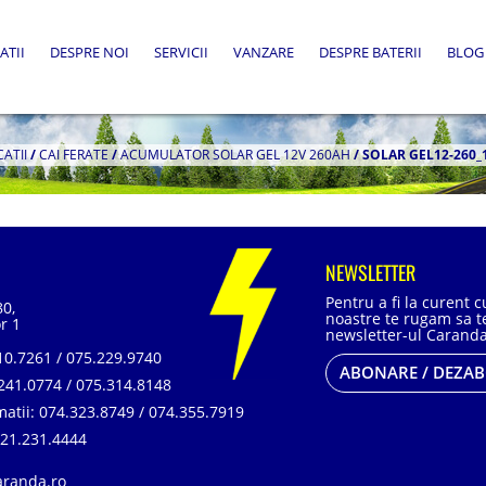
ATII
DESPRE NOI
SERVICII
VANZARE
DESPRE BATERII
BLOG
CATII
/
CAI FERATE
/
ACUMULATOR SOLAR GEL 12V 260AH
/
SOLAR GEL12-260_
NEWSLETTER
Pentru a fi la curent 
80,
noastre te rugam sa te
r 1
newsletter-ul Caranda
0.7261 / 075.229.9740
ABONARE / DEZA
241.0774 / 075.314.8148
matii:
074.323.8749 / 074.355.7919
21.231.4444
aranda.ro