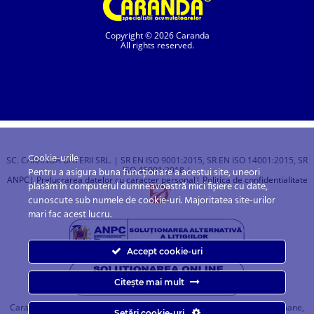
Copyright © 2026 Caranda
All rights reserved.
Cookie-urile
SC. CARANDA BATERII SRL. | SR EN ISO 9001:2015, SR EN ISO 14001:2015, SR
ISO 45001:2018 |
Pentru a asigura buna funcționare a acestui site, uneori
ANPC
| Prelucrarea datelor cu caracter personal
| Politica de confidentialitate
plasăm în computerul dumneavoastră mici fișiere cu date,
cunoscute sub numele de cookie-uri. Majoritatea site-urilor
mari fac acest lucru.
Accept cookie-uri
Citește mai mult
Caranda.ro este un magazin online cu baterii pentru automobile, camioane,
Setări cookie-uri