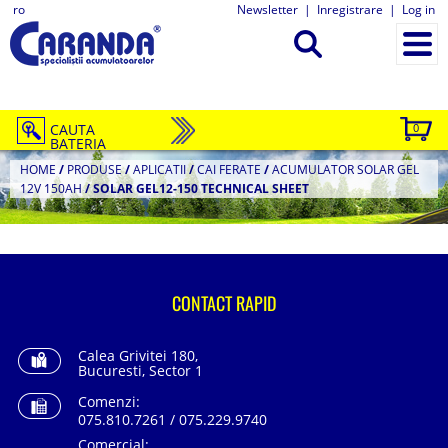
ro
Newsletter
|
Inregistrare
|
Log in
CAUTA
0
BATERIA
HOME
/
PRODUSE
/
APLICATII
/
CAI FERATE
/
ACUMULATOR SOLAR GEL
12V 150AH
/
SOLAR GEL12-150 TECHNICAL SHEET
CONTACT RAPID
Calea Grivitei 180,
Bucuresti, Sector 1
Comenzi:
075.810.7261 / 075.229.9740
Comercial: