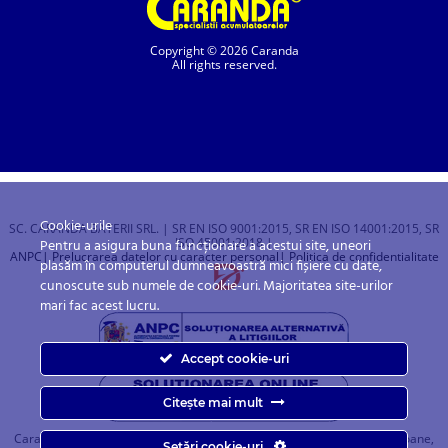
Copyright © 2026 Caranda
All rights reserved.
Cookie-urile
SC. CARANDA BATERII SRL. | SR EN ISO 9001:2015, SR EN ISO 14001:2015, SR
ISO 45001:2018 |
Pentru a asigura buna funcționare a acestui site, uneori
ANPC
| Prelucrarea datelor cu caracter personal
| Politica de confidentialitate
plasăm în computerul dumneavoastră mici fișiere cu date,
cunoscute sub numele de cookie-uri. Majoritatea site-urilor
mari fac acest lucru.
Accept cookie-uri
Citește mai mult
Caranda.ro este un magazin online cu baterii pentru automobile, camioane,
Setări cookie-uri