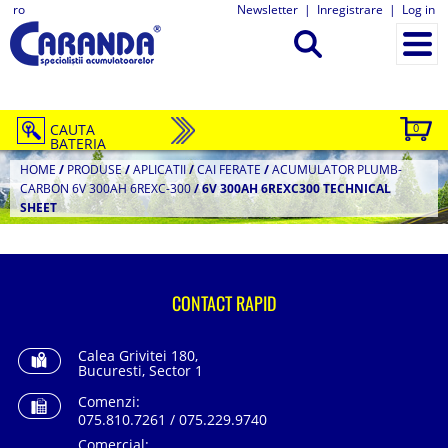
ro
Newsletter
|
Inregistrare
|
Log in
CAUTA
0
BATERIA
HOME
/
PRODUSE
/
APLICATII
/
CAI FERATE
/
ACUMULATOR PLUMB-
CARBON 6V 300AH 6REXC-300
/
6V 300AH 6REXC300 TECHNICAL
SHEET
CONTACT RAPID
Calea Grivitei 180,
Bucuresti, Sector 1
Comenzi:
075.810.7261 / 075.229.9740
Comercial: