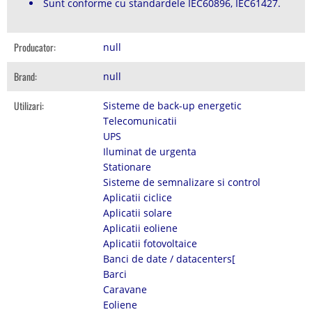
Sunt conforme cu standardele IEC60896, IEC61427.
Producator:
null
Brand:
null
Utilizari:
Sisteme de back-up energetic
Telecomunicatii
UPS
Iluminat de urgenta
Stationare
Sisteme de semnalizare si control
Aplicatii ciclice
Aplicatii solare
Aplicatii eoliene
Aplicatii fotovoltaice
Banci de date / datacenters[
Barci
Caravane
Eoliene