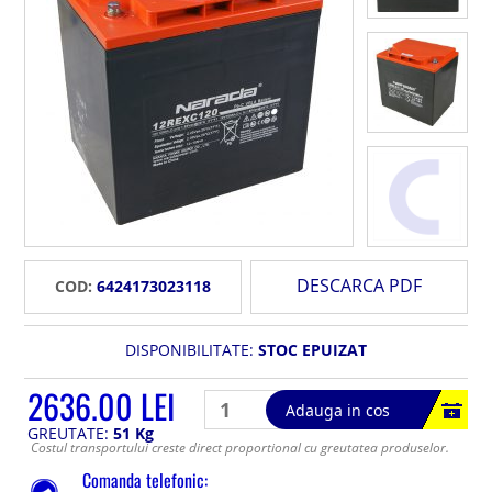
DESCARCA PDF
COD:
6424173023118
DISPONIBILITATE:
STOC EPUIZAT
2636.00 LEI
Adauga in cos
GREUTATE:
51 Kg
Costul transportului creste direct proportional cu greutatea produselor.
Comanda telefonic: