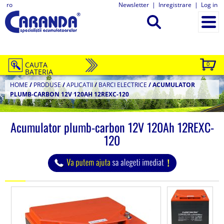
ro
Newsletter
|
Inregistrare
|
Log in
CAUTA
0
BATERIA
HOME
/
PRODUSE
/
APLICATII
/
BARCI ELECTRICE
/
ACUMULATOR
PLUMB-CARBON 12V 120AH 12REXC-120
Acumulator plumb-carbon 12V 120Ah 12REXC-
120