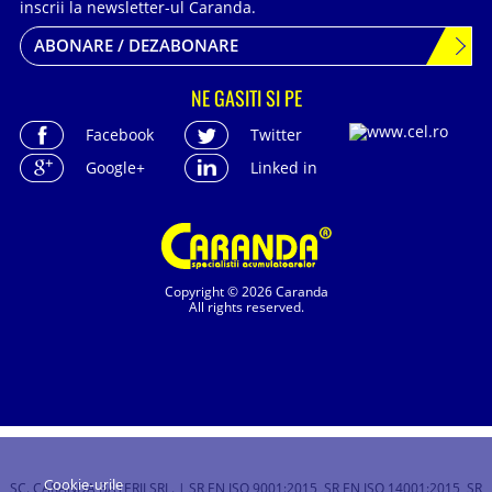
inscrii la newsletter-ul Caranda.
ABONARE / DEZABONARE
NE GASITI SI PE
Facebook
Twitter
Google+
Linked in
Copyright © 2026 Caranda
All rights reserved.
Cookie-urile
SC. CARANDA BATERII SRL. | SR EN ISO 9001:2015, SR EN ISO 14001:2015, SR