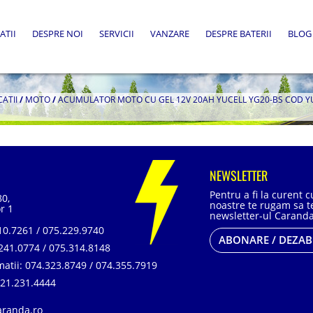
ATII
DESPRE NOI
SERVICII
VANZARE
DESPRE BATERII
BLOG
CATII
/
MOTO
/
ACUMULATOR MOTO CU GEL 12V 20AH YUCELL YG20-BS COD Y
NEWSLETTER
Pentru a fi la curent 
80,
noastre te rugam sa te
r 1
newsletter-ul Caranda
0.7261 / 075.229.9740
ABONARE / DEZA
241.0774 / 075.314.8148
matii:
074.323.8749 / 074.355.7919
21.231.4444
aranda.ro