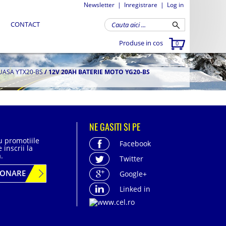
Newsletter
|
Inregistrare
|
Log in
CONTACT
Produse in cos
0
UASA YTX20-BS
/
12V 20AH BATERIE MOTO YG20-BS
NE GASITI SI PE
cu promotiile
Facebook
 inscrii la
.
Twitter
BONARE
Google+
Linked in