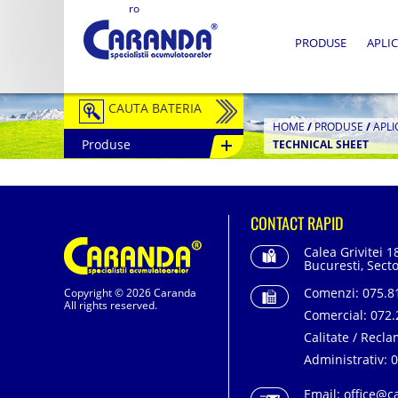
ro
PRODUSE
APLIC
CAUTA BATERIA
HOME
/
PRODUSE
/
APLI
Produse
TECHNICAL SHEET
Auto / Moto
Tractiune
CONTACT RAPID
Semitractiune
Calea Grivitei 1
Stationare
Bucuresti, Secto
Comenzi:
075.81
Copyright © 2026 Caranda
Redresoare
All rights reserved.
Comercial:
072.
Accesorii Baterii
Calitate / Recla
Administrativ:
0
Fotovoltaice
Email:
office@c