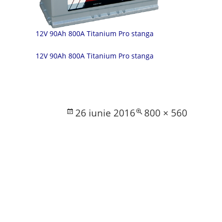
12V 90Ah 800A Titanium Pro stanga
12V 90Ah 800A Titanium Pro stanga
Posted
Full
26 iunie 2016
800 × 560
on
size