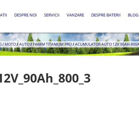
ATII
DESPRE NOI
SERVICII
VANZARE
DESPRE BATERII
BLOG
O / MOTO
/
AUTO
/
FIAMM TITANIUM PRO
/
ACUMULATOR AUTO 12V 90AH 800A 
12V_90Ah_800_3