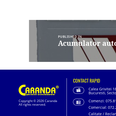
Navigare
în
articole
PUBLISHED IN
Acumulator aut
CONTACT RAPID
Calea Grivitei 1
Bucuresti, Secto
Comenzi:
075.81
Copyright © 2026 Caranda
All rights reserved.
Comercial:
072.
Calitate / Recla