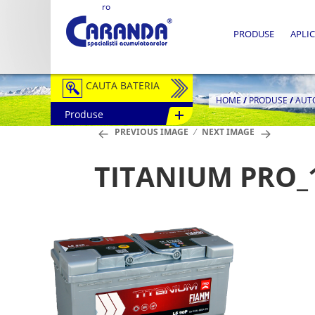
ro
PRODUSE
APLIC
CAUTA BATERIA
HOME
/
PRODUSE
/
AUT
Produse
Auto / Moto
PREVIOUS IMAGE
NEXT IMAGE
Tractiune
TITANIUM PRO_
Semitractiune
Stationare
Redresoare
Accesorii Baterii
Fotovoltaice