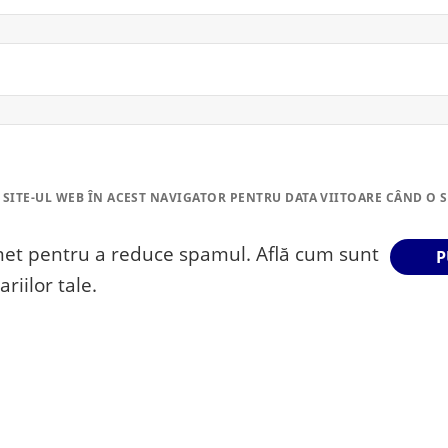
 SITE-UL WEB ÎN ACEST NAVIGATOR PENTRU DATA VIITOARE CÂND O 
smet pentru a reduce spamul.
Află cum sunt
riilor tale
.