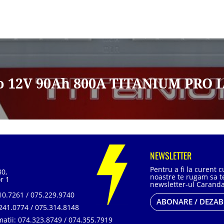
o 12V 90Ah 800A TITANIUM PRO L
NEWSLETTER
Pentru a fi la curent 
80,
noastre te rugam sa te
r 1
newsletter-ul Caranda
0.7261 / 075.229.9740
ABONARE / DEZA
241.0774 / 075.314.8148
matii:
074.323.8749 / 074.355.7919