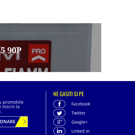
5 90P
NE GASITI SI PE
cu promotiile
Facebook
 inscrii la
.
Twitter
BONARE
Google+
Linked in