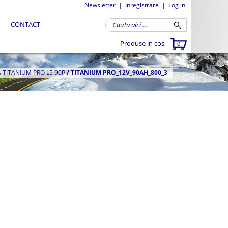
Newsletter
|
Inregistrare
|
Log in
CONTACT
Produse in cos
0
TITANIUM PRO L5 90P
/
TITANIUM PRO_12V_90AH_800_3