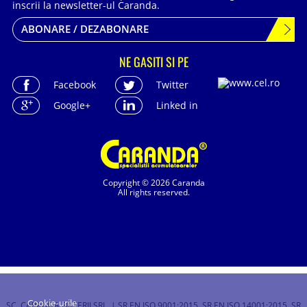
inscrii la newsletter-ul Caranda.
ABONARE / DEZABONARE
NE GASITI SI PE
Facebook
Twitter
Google+
Linked in
Copyright © 2026 Caranda
All rights reserved.
Cookie-urile
SC. CARANDA BATERII SRL. | SR EN ISO 9001:2015, SR EN ISO 14001:2015, SR