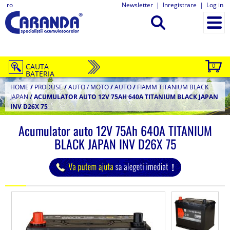
ro
Newsletter
|
Inregistrare
|
Log in
CAUTA
0
BATERIA
HOME
/
PRODUSE
/
AUTO / MOTO
/
AUTO
/
FIAMM TITANIUM BLACK
JAPAN
/
ACUMULATOR AUTO 12V 75AH 640A TITANIUM BLACK JAPAN
INV D26X 75
Acumulator auto 12V 75Ah 640A TITANIUM
BLACK JAPAN INV D26X 75