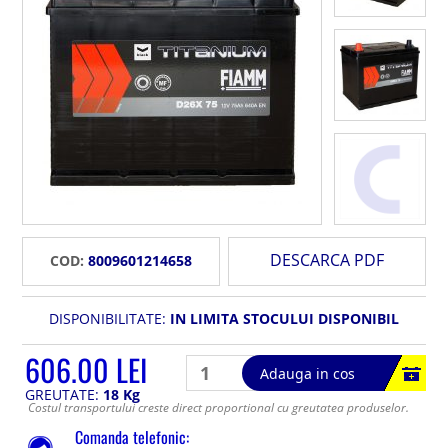
DESCARCA PDF
COD:
8009601214658
DISPONIBILITATE:
IN LIMITA STOCULUI DISPONIBIL
606.00 LEI
Adauga in cos
GREUTATE:
18 Kg
Costul transportului creste direct proportional cu greutatea produselor.
Comanda telefonic: