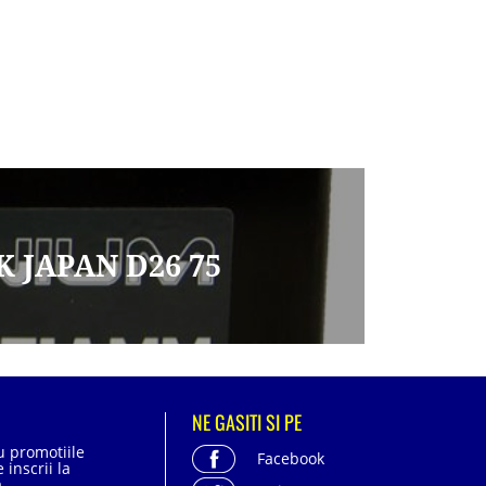
K JAPAN D26 75
NE GASITI SI PE
cu promotiile
Facebook
 inscrii la
.