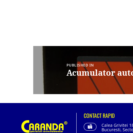
Navigare
în
articole
PUBLISHED IN
Acumulator aut
CONTACT RAPID
Calea Grivitei 1
Bucuresti, Secto