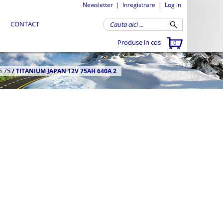
Newsletter
|
Inregistrare
|
Log in
CONTACT
Produse in cos
0
6 75
/
TITANIUM JAPAN 12V 75AH 640A 2