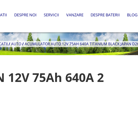
ATII
DESPRE NOI
SERVICII
VANZARE
DESPRE BATERII
BLOG
CATII
/
AUTO
/
ACUMULATOR AUTO 12V 75AH 640A TITANIUM BLACK JAPAN D2
 12V 75Ah 640A 2