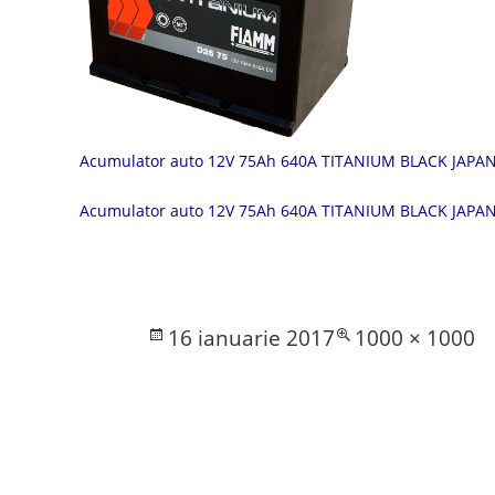
Acumulator auto 12V 75Ah 640A TITANIUM BLACK JAPAN
Acumulator auto 12V 75Ah 640A TITANIUM BLACK JAPAN
Posted
Full
16 ianuarie 2017
1000 × 1000
on
size