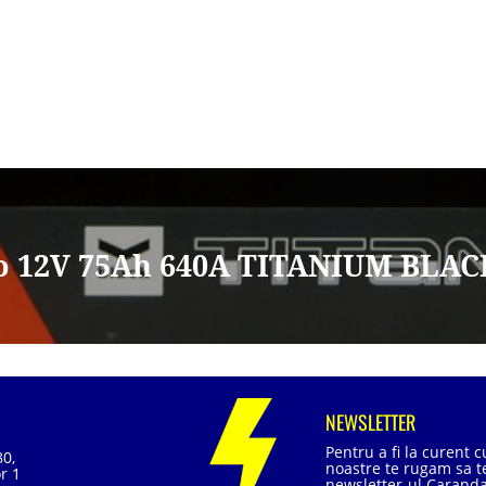
o 12V 75Ah 640A TITANIUM BLAC
NEWSLETTER
Pentru a fi la curent 
80,
noastre te rugam sa te
r 1
newsletter-ul Caranda