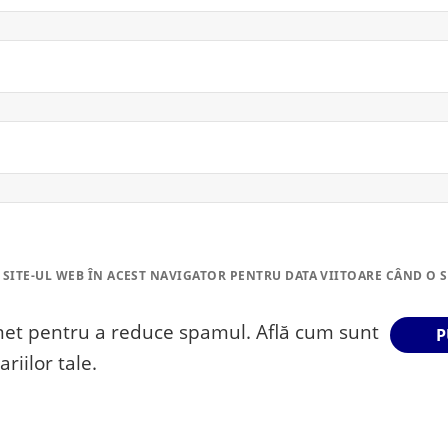
 SITE-UL WEB ÎN ACEST NAVIGATOR PENTRU DATA VIITOARE CÂND O 
smet pentru a reduce spamul.
Află cum sunt
riilor tale
.