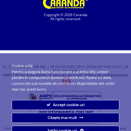
Copyright © 2026 Caranda
All rights reserved.
Cookie-urile
SC. CARANDA BATERII SRL. | SR EN ISO 9001:2015, SR EN ISO 14001:2015, SR
ISO 45001:2018 |
Pentru a asigura buna funcționare a acestui site, uneori
ANPC
| Prelucrarea datelor cu caracter personal
| Politica de confidentialitate
plasăm în computerul dumneavoastră mici fișiere cu date,
cunoscute sub numele de cookie-uri. Majoritatea site-urilor
mari fac acest lucru.
Accept cookie-uri
Citește mai mult
Caranda.ro este un magazin online cu baterii pentru automobile, camioane,
Setări cookie-uri