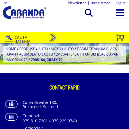
ro
Newsletter
|
Inregistrare
|
Log in
CAUTA
0
BATERIA
HOME
/
PRODUSE
/
AUTO / MOTO
/
AUTO
/
FIAMM TITANIUM BLACK
JAPAN
/
ACUMULATOR AUTO 12V 70AH 540A TITANIUM BLACK JAPAN
INV GR24X 70
/
7905184_GR24X 70
CONTACT RAPID
Calea Grivitei 180,
Bucuresti, Sector 1
Comenzi:
075.810.7261 / 075.229.9740
Comercial: