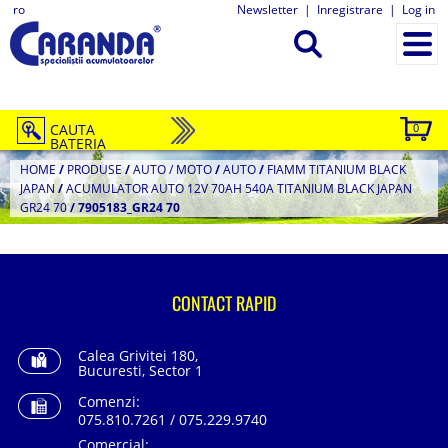
ro
Newsletter
|
Inregistrare
|
Log in
CAUTA
0
BATERIA
HOME
/
PRODUSE
/
AUTO / MOTO
/
AUTO
/
FIAMM TITANIUM BLACK
JAPAN
/
ACUMULATOR AUTO 12V 70AH 540A TITANIUM BLACK JAPAN
GR24 70
/
7905183_GR24 70
CONTACT RAPID
Calea Grivitei 180,
Bucuresti, Sector 1
Comenzi:
075.810.7261 / 075.229.9740
Comercial: