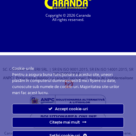
Copyright © 2026 Caranda
All rights reserved.
Cookie-urile
SC. CARANDA BATERII SRL. | SR EN ISO 9001:2015, SR EN ISO 14001:2015, SR
ISO 45001:2018 |
Pentru a asigura buna funcționare a acestui site, uneori
ANPC
| Prelucrarea datelor cu caracter personal
| Politica de confidentialitate
plasăm în computerul dumneavoastră mici fișiere cu date,
cunoscute sub numele de cookie-uri. Majoritatea site-urilor
mari fac acest lucru.
Accept cookie-uri
Citește mai mult
Caranda.ro este un magazin online cu baterii pentru automobile, camioane,
Setări cookie-uri