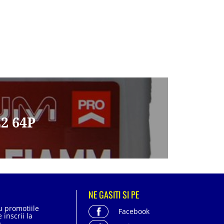
2 64P
NE GASITI SI PE
cu promotiile
Facebook
 inscrii la
.