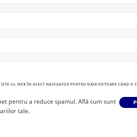
 SITE-UL WEB ÎN ACEST NAVIGATOR PENTRU DATA VIITOARE CÂND O 
smet pentru a reduce spamul.
Află cum sunt
riilor tale
.