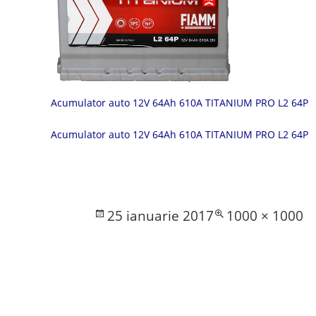
Acumulator auto 12V 64Ah 610A TITANIUM PRO L2 64P
Acumulator auto 12V 64Ah 610A TITANIUM PRO L2 64P
Posted
Full
25 ianuarie 2017
1000 × 1000
on
size