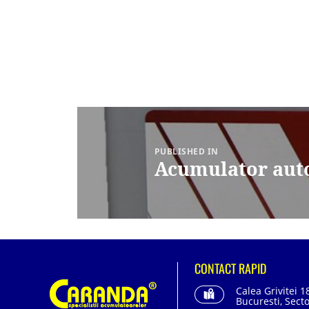
Navigare
în
articole
PUBLISHED IN
Acumulator aut
CONTACT RAPID
Calea Grivitei 1
Bucuresti, Secto