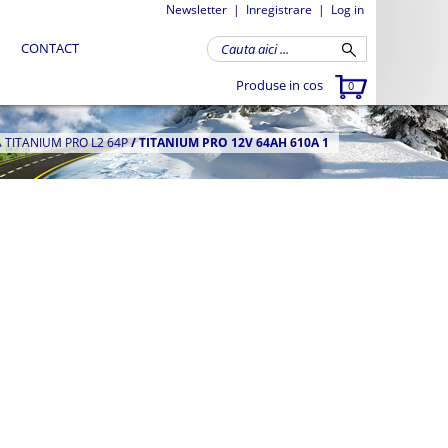
Newsletter
|
Inregistrare
|
Log in
CONTACT
Produse in cos
0
TITANIUM PRO L2 64P
/
TITANIUM PRO 12V 64AH 610A 1