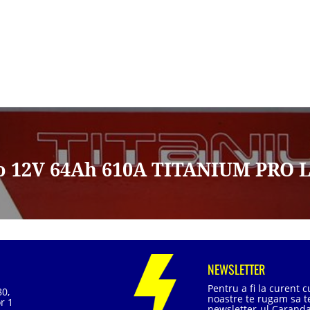
o 12V 64Ah 610A TITANIUM PRO L
NEWSLETTER
Pentru a fi la curent 
80,
noastre te rugam sa te
r 1
newsletter-ul Caranda