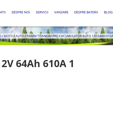
ATII
DESPRE NOI
SERVICII
VANZARE
DESPRE BATERII
BLOG
O / MOTO
/
AUTO
/
FIAMM TITANIUM PRO
/
ACUMULATOR AUTO 12V 64AH 610A 
2V 64Ah 610A 1