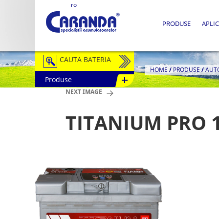
ro
PRODUSE
APLIC
CAUTA BATERIA
HOME
/
PRODUSE
/
AUT
Produse
Auto / Moto
NEXT IMAGE
Tractiune
TITANIUM PRO 1
Semitractiune
Stationare
Redresoare
Accesorii Baterii
Fotovoltaice