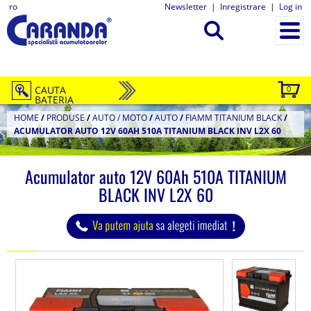
ro
Newsletter
|
Inregistrare
|
Log in
CAUTA
0
BATERIA
HOME
/
PRODUSE
/
AUTO / MOTO
/
AUTO
/
FIAMM TITANIUM BLACK
/
ACUMULATOR AUTO 12V 60AH 510A TITANIUM BLACK INV L2X 60
Acumulator auto 12V 60Ah 510A TITANIUM
BLACK INV L2X 60