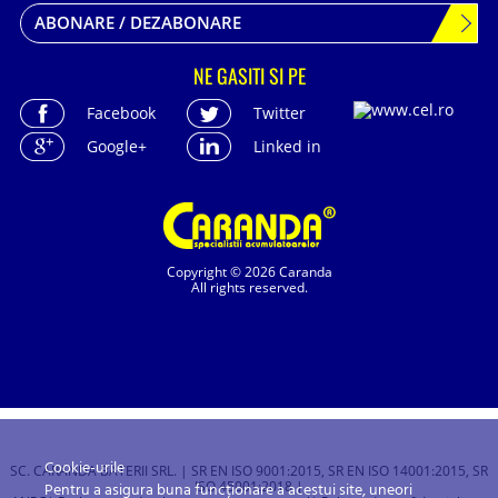
ABONARE / DEZABONARE
NE GASITI SI PE
Facebook
Twitter
Google+
Linked in
Copyright © 2026 Caranda
All rights reserved.
Cookie-urile
SC. CARANDA BATERII SRL. | SR EN ISO 9001:2015, SR EN ISO 14001:2015, SR
ISO 45001:2018 |
Pentru a asigura buna funcționare a acestui site, uneori