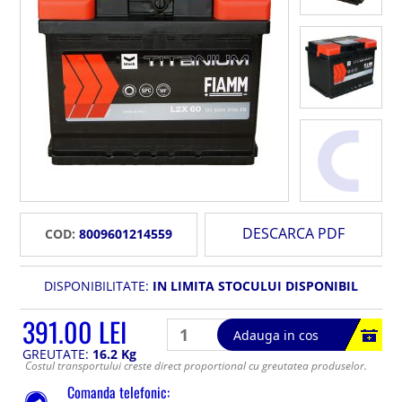
DESCARCA PDF
COD:
8009601214559
DISPONIBILITATE:
IN LIMITA STOCULUI DISPONIBIL
391.00 LEI
Adauga in cos
GREUTATE:
16.2 Kg
Costul transportului creste direct proportional cu greutatea produselor.
Comanda telefonic: