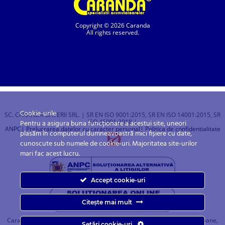
Copyright © 2026 Caranda
All rights reserved.
Cookie-urile
SC. CARANDA BATERII SRL. | SR EN ISO 9001:2015, SR EN ISO 14001:2015, SR
ISO 45001:2018 |
Pentru a asigura buna funcționare a acestui site, uneori
ANPC
| Prelucrarea datelor cu caracter personal
| Politica de confidentialitate
plasăm în computerul dumneavoastră mici fișiere cu date,
cunoscute sub numele de cookie-uri. Majoritatea site-urilor
mari fac acest lucru.
Accept cookie-uri
Citește mai mult
Caranda.ro este un magazin online cu baterii pentru automobile, camioane,
Setări cookie-uri