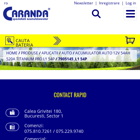
ro
Newsletter
|
Inregistrare
|
Log in
CAUTA
0
BATERIA
HOME
/
PRODUSE
/
APLICATII
/
AUTO
/
ACUMULATOR AUTO 12V 54AH
520A TITANIUM PRO L1 54P
/
7905145_L1 54P
CONTACT RAPID
Calea Grivitei 180,
Bucuresti, Sector 1
Comenzi:
075.810.7261 / 075.229.9740
Comercial: