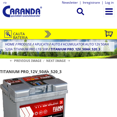
ro
Newsletter
|
Inregistrare
|
Log in
CAUTA
0
BATERIA
HOME
/
PRODUSE
/
APLICATII
/
AUTO
/
ACUMULATOR AUTO 12V 50AH
520A TITANIUM PRO L1B 50P
/
TITANIUM PRO_12V_50AH_520_3
PREVIOUS IMAGE
NEXT IMAGE
TITANIUM PRO_12V_50Ah_520_3