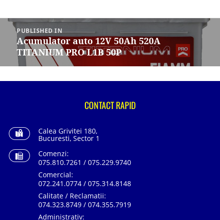
Navigare
în
PUBLISHED IN
articole
Acumulator auto 12V 50Ah 520A
TITANIUM PRO L1B 50P
CONTACT RAPID
Calea Grivitei 180,
Bucuresti, Sector 1
Comenzi:
075.810.7261 / 075.229.9740
Comercial:
072.241.0774 / 075.314.8148
Calitate / Reclamatii:
074.323.8749 / 074.355.7919
Administrativ: