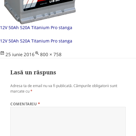
12V 50Ah 520A Titanium Pro stanga
12V 50Ah 520A Titanium Pro stanga
Posted
Full
25 iunie 2016
800 × 758
on
size
Lasă un răspuns
Adresa ta de email nu va fi publicată.
Câmpurile obligatorii sunt
marcate cu
*
COMENTARIU
*