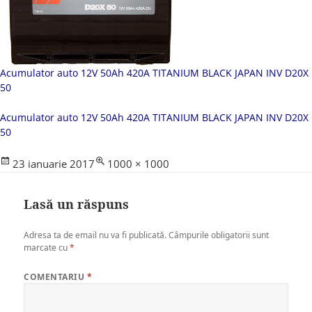
Acumulator auto 12V 50Ah 420A TITANIUM BLACK JAPAN INV D20X
50
Acumulator auto 12V 50Ah 420A TITANIUM BLACK JAPAN INV D20X
50
Posted
Full
23 ianuarie 2017
1000 × 1000
on
size
Lasă un răspuns
Adresa ta de email nu va fi publicată.
Câmpurile obligatorii sunt
marcate cu
*
COMENTARIU
*