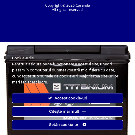
Copyright © 2026 Caranda
All rights reserved.
Cookie-urile
SC. CARANDA BATERII SRL. | SR EN ISO 9001:2015, SR EN ISO 14001:2015, SR
ISO 45001:2018 |
Pentru a asigura buna funcționare a acestui site, uneori
ANPC
| Prelucrarea datelor cu caracter personal
| Politica de confidentialitate
plasăm în computerul dumneavoastră mici fișiere cu date,
cunoscute sub numele de cookie-uri. Majoritatea site-urilor
mari fac acest lucru.
Accept cookie-uri
Citește mai mult
Caranda.ro este un magazin online cu baterii pentru automobile, camioane,
Setări cookie-uri
autobuze, vagoane, motociclete, tractiune, stationare si aplicatii industriale.
Web Design by
End Soft Design