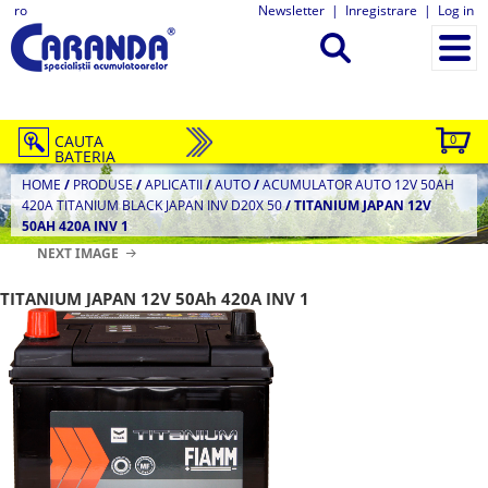
ro
Newsletter
|
Inregistrare
|
Log in
CAUTA
0
BATERIA
HOME
/
PRODUSE
/
APLICATII
/
AUTO
/
ACUMULATOR AUTO 12V 50AH
420A TITANIUM BLACK JAPAN INV D20X 50
/
TITANIUM JAPAN 12V
50AH 420A INV 1
NEXT IMAGE
TITANIUM JAPAN 12V 50Ah 420A INV 1