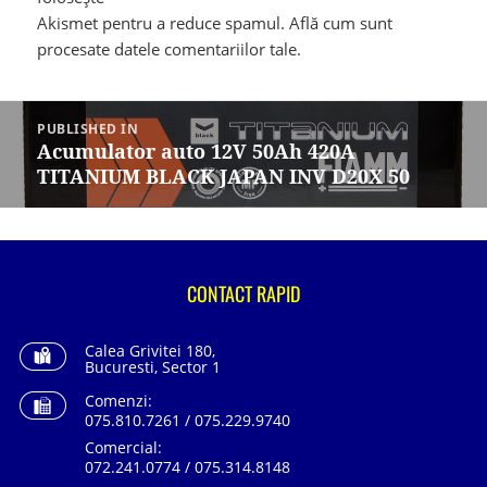
Akismet pentru a reduce spamul.
Află cum sunt
procesate datele comentariilor tale
.
Navigare
în
PUBLISHED IN
articole
Acumulator auto 12V 50Ah 420A
TITANIUM BLACK JAPAN INV D20X 50
CONTACT RAPID
Calea Grivitei 180,
Bucuresti, Sector 1
Comenzi:
075.810.7261 / 075.229.9740
Comercial:
072.241.0774 / 075.314.8148