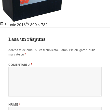
Posted
Full
5 iunie 2016
800 × 782
on
size
Lasă un răspuns
Adresa ta de email nu va fi publicată.
Câmpurile obligatorii sunt
marcate cu
*
COMENTARIU
*
NUME
*