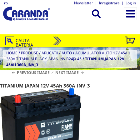
ro
Newsletter
|
Inregistrare
|
Log in
CAUTA
0
BATERIA
HOME
/
PRODUSE
/
APLICATII
/
AUTO
/
ACUMULATOR AUTO 12V 45AH
360A TITANIUM BLACK JAPAN INV B24JX 45
/
TITANIUM JAPAN 12V
45AH 360A_INV_3
PREVIOUS IMAGE
NEXT IMAGE
TITANIUM JAPAN 12V 45Ah 360A_INV_3