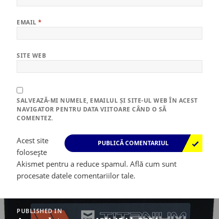
EMAIL
*
SITE WEB
SALVEAZĂ-MI NUMELE, EMAILUL ȘI SITE-UL WEB ÎN ACEST
NAVIGATOR PENTRU DATA VIITOARE CÂND O SĂ
COMENTEZ.
Acest site
folosește
Akismet pentru a reduce spamul.
Află cum sunt
procesate datele comentariilor tale
.
Navigare
în
PUBLISHED IN
articole