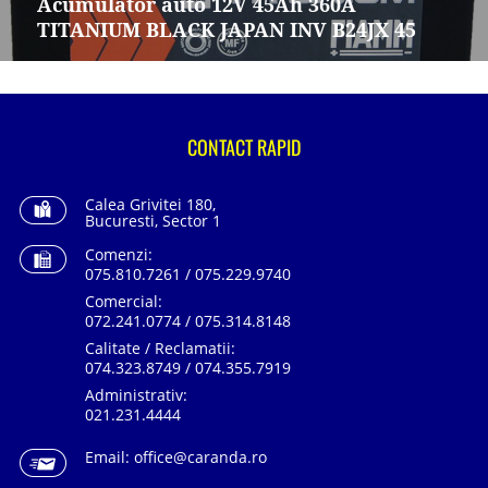
Acumulator auto 12V 45Ah 360A
TITANIUM BLACK JAPAN INV B24JX 45
CONTACT RAPID
Calea Grivitei 180,
Bucuresti, Sector 1
Comenzi:
075.810.7261 / 075.229.9740
Comercial:
072.241.0774 / 075.314.8148
Calitate / Reclamatii:
074.323.8749 / 074.355.7919
Administrativ:
021.231.4444
Email:
office@caranda.ro