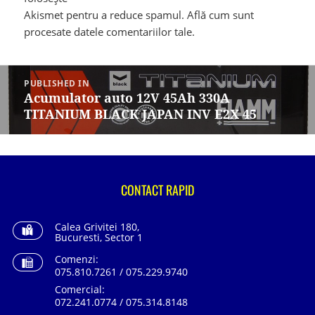
Akismet pentru a reduce spamul.
Află cum sunt
procesate datele comentariilor tale
.
Navigare
în
PUBLISHED IN
articole
Acumulator auto 12V 45Ah 330A
TITANIUM BLACK JAPAN INV E2X 45
CONTACT RAPID
Calea Grivitei 180,
Bucuresti, Sector 1
Comenzi:
075.810.7261 / 075.229.9740
Comercial:
072.241.0774 / 075.314.8148