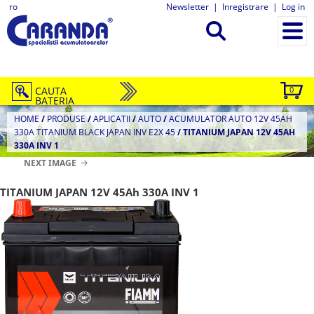
ro
Newsletter
|
Inregistrare
|
Log in
CAUTA
0
BATERIA
HOME
/
PRODUSE
/
APLICATII
/
AUTO
/
ACUMULATOR AUTO 12V 45AH
330A TITANIUM BLACK JAPAN INV E2X 45
/
TITANIUM JAPAN 12V 45AH
330A INV 1
NEXT IMAGE
TITANIUM JAPAN 12V 45Ah 330A INV 1