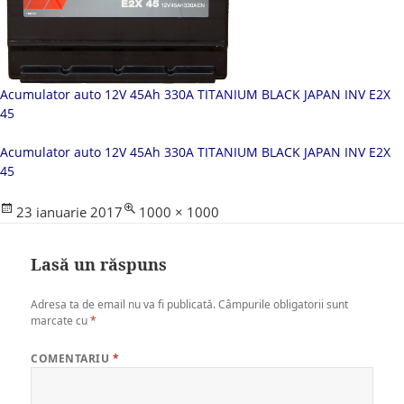
Acumulator auto 12V 45Ah 330A TITANIUM BLACK JAPAN INV E2X
45
Acumulator auto 12V 45Ah 330A TITANIUM BLACK JAPAN INV E2X
45
Posted
Full
23 ianuarie 2017
1000 × 1000
on
size
Lasă un răspuns
Adresa ta de email nu va fi publicată.
Câmpurile obligatorii sunt
marcate cu
*
COMENTARIU
*