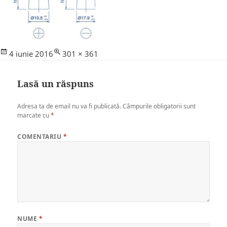
Posted
Full
4 iunie 2016
301 × 361
on
size
Lasă un răspuns
Adresa ta de email nu va fi publicată.
Câmpurile obligatorii sunt
marcate cu
*
COMENTARIU
*
NUME
*