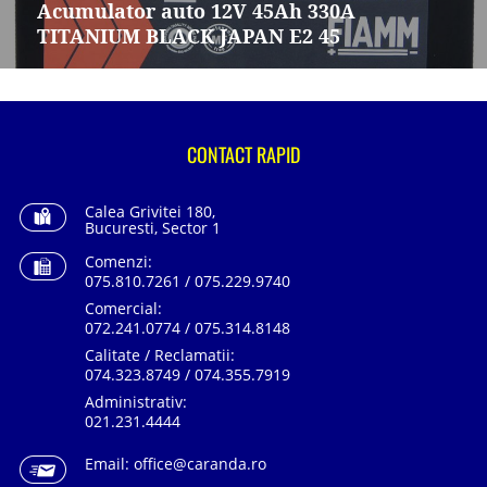
articole
Acumulator auto 12V 45Ah 330A
TITANIUM BLACK JAPAN E2 45
CONTACT RAPID
Calea Grivitei 180,
Bucuresti, Sector 1
Comenzi:
075.810.7261 / 075.229.9740
Comercial:
072.241.0774 / 075.314.8148
Calitate / Reclamatii:
074.323.8749 / 074.355.7919
Administrativ:
021.231.4444
Email:
office@caranda.ro