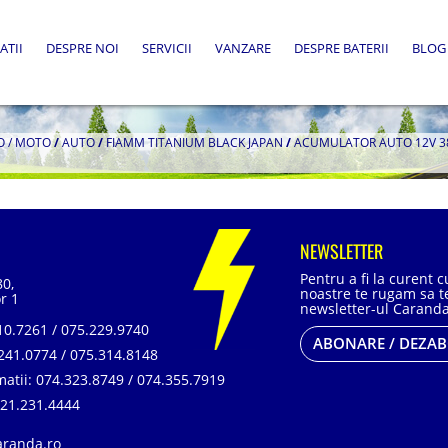
ATII
DESPRE NOI
SERVICII
VANZARE
DESPRE BATERII
BLOG
O / MOTO
/
AUTO
/
FIAMM TITANIUM BLACK JAPAN
/
ACUMULATOR AUTO 12V 38A
NEWSLETTER
Pentru a fi la curent 
80,
noastre te rugam sa te
r 1
newsletter-ul Caranda
0.7261 / 075.229.9740
ABONARE / DEZA
241.0774 / 075.314.8148
matii:
074.323.8749 / 074.355.7919
21.231.4444
aranda.ro