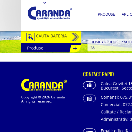
ro
PRODUSE
APLIC
CAUTA BATERIA
HOME
/
PRODUSE
/
AUT
Produse
38
Auto / Moto
Tractiune
CONTACT RAPID
Semitractiune
Calea Grivitei 1
Stationare
Bucuresti, Secto
Comenzi:
075.81
Copyright © 2026 Caranda
Redresoare
All rights reserved.
Comercial:
072.
Accesorii Baterii
Calitate / Recla
Administrativ:
0
Fotovoltaice
Email:
office@c