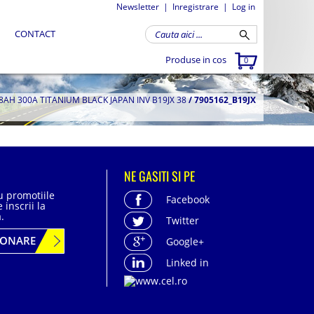
Newsletter
|
Inregistrare
|
Log in
CONTACT
Produse in cos
0
H 300A TITANIUM BLACK JAPAN INV B19JX 38
/
7905162_B19JX
NE GASITI SI PE
cu promotiile
Facebook
 inscrii la
.
Twitter
BONARE
Google+
Linked in