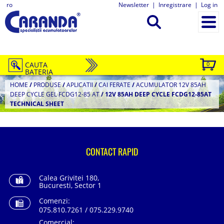
ro
Newsletter
|
Inregistrare
|
Log in
CAUTA
0
BATERIA
HOME
/
PRODUSE
/
APLICATII
/
CAI FERATE
/
ACUMULATOR 12V 85AH
DEEP CYCLE GEL FCDG12-85 AT
/
12V 85AH DEEP CYCLE FCDG12-85AT
TECHNICAL SHEET
CONTACT RAPID
Calea Grivitei 180,
Bucuresti, Sector 1
Comenzi:
075.810.7261 / 075.229.9740
Comercial: