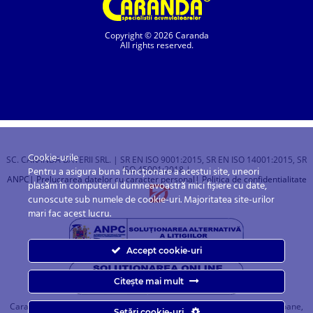
Copyright © 2026 Caranda
All rights reserved.
Cookie-urile
SC. CARANDA BATERII SRL. | SR EN ISO 9001:2015, SR EN ISO 14001:2015, SR
ISO 45001:2018 |
Pentru a asigura buna funcționare a acestui site, uneori
ANPC
| Prelucrarea datelor cu caracter personal
| Politica de confidentialitate
plasăm în computerul dumneavoastră mici fișiere cu date,
cunoscute sub numele de cookie-uri. Majoritatea site-urilor
mari fac acest lucru.
Accept cookie-uri
Citește mai mult
Caranda.ro este un magazin online cu baterii pentru automobile, camioane,
Setări cookie-uri