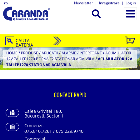
ro
Newsletter
|
Inregistrare
|
Log in
CAUTA
0
BATERIA
HOME
/
PRODUSE
/
APLICATII
/
ALARME / INTERFOANE
/
ACUMULATOR
12V 7AH FP1270 BORNA F2 STATIONAR AGM VRLA
/
ACUMULATOR 12V
7AH FP1270 STATIONAR AGM VRLA
CONTACT RAPID
Calea Grivitei 180,
Bucuresti, Sector 1
Comenzi:
075.810.7261 / 075.229.9740
Comercial: