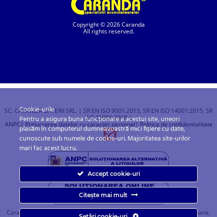
Copyright © 2026 Caranda
All rights reserved.
Cookie-urile
SC. CARANDA BATERII SRL. | SR EN ISO 9001:2015, SR EN ISO 14001:2015, SR
ISO 45001:2018 |
Pentru a asigura buna funcționare a acestui site, uneori
ANPC
| Prelucrarea datelor cu caracter personal
| Politica de confidentialitate
plasăm în computerul dumneavoastră mici fișiere cu date,
cunoscute sub numele de cookie-uri. Majoritatea site-urilor
mari fac acest lucru.
Accept cookie-uri
Citește mai mult
Caranda.ro este un magazin online cu baterii pentru automobile, camioane,
Setări cookie-uri