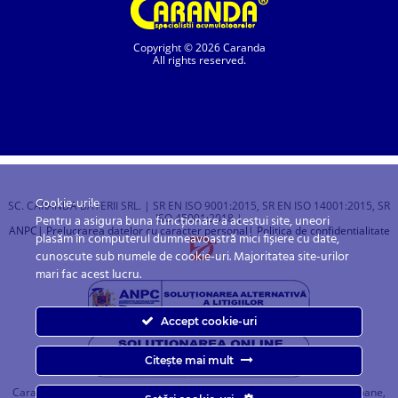
Copyright © 2026 Caranda
All rights reserved.
Cookie-urile
SC. CARANDA BATERII SRL. | SR EN ISO 9001:2015, SR EN ISO 14001:2015, SR
ISO 45001:2018 |
Pentru a asigura buna funcționare a acestui site, uneori
ANPC
| Prelucrarea datelor cu caracter personal
| Politica de confidentialitate
plasăm în computerul dumneavoastră mici fișiere cu date,
cunoscute sub numele de cookie-uri. Majoritatea site-urilor
mari fac acest lucru.
Accept cookie-uri
Citește mai mult
Caranda.ro este un magazin online cu baterii pentru automobile, camioane,