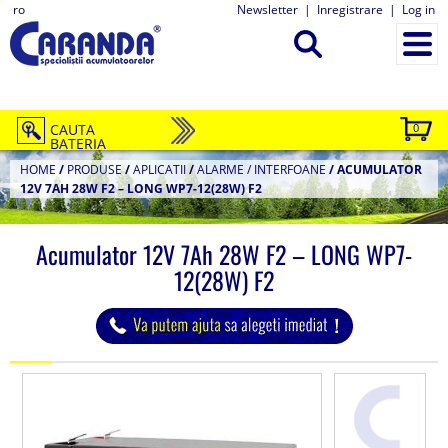
ro
Newsletter
|
Inregistrare
|
Log in
CAUTA
0
BATERIA
HOME
/
PRODUSE
/
APLICATII
/
ALARME / INTERFOANE
/
ACUMULATOR
12V 7AH 28W F2 – LONG WP7-12(28W) F2
Acumulator 12V 7Ah 28W F2 – LONG WP7-
12(28W) F2