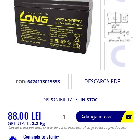
DESCARCA PDF
COD:
6424173019593
DISPONIBILITATE:
IN STOC
88.00 LEI
Adauga in cos
GREUTATE:
2.2 Kg
Costul transportului creste direct proportional cu greutatea produselor.
Comanda telefonic: