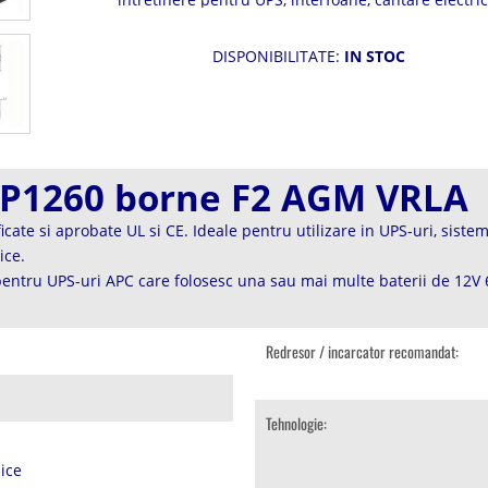
echipamente electronice, telecomunicatii
DISPONIBILITATE:
IN STOC
FP1260 borne F2 AGM VRLA
ficate si aprobate UL si CE. Ideale pentru utilizare in UPS-uri, sist
ice.
b pentru UPS-uri APC care folosesc una sau mai multe baterii de 12V
Redresor / incarcator recomandat:
Tehnologie:
ice