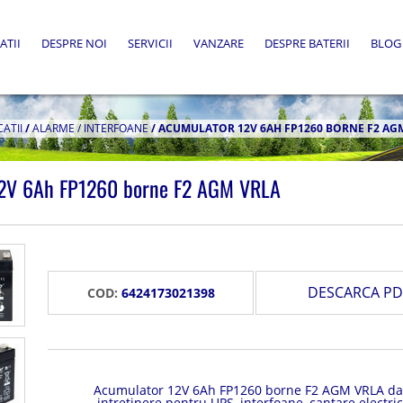
ATII
DESPRE NOI
SERVICII
VANZARE
DESPRE BATERII
BLOG
CATII
/
ALARME / INTERFOANE
/
ACUMULATOR 12V 6AH FP1260 BORNE F2 AG
12V 6Ah FP1260 borne F2 AGM VRLA
DESCARCA PD
COD:
6424173021398
Acumulator 12V 6Ah FP1260 borne F2 AGM VRLA da
intretinere pentru UPS, interfoane, cantare electric