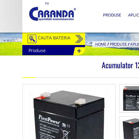
ro
PRODUSE
APLIC
CAUTA BATERIA
HOME
/
PRODUSE
/
APLI
Produse
Auto / Moto
Acumulator 
Tractiune
Semitractiune
Stationare
Redresoare
Accesorii Baterii
Fotovoltaice