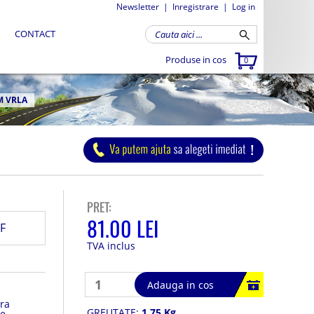
Newsletter
|
Inregistrare
|
Log in
CONTACT
Produse in cos
0
M VRLA
PRET:
81.00 LEI
F
TVA inclus
Adauga in cos
ra
GREUTATE:
1.75 Kg
e,