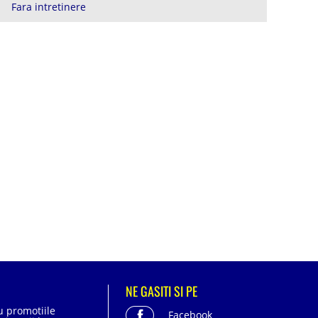
Fara intretinere
NE GASITI SI PE
cu promotiile
Facebook