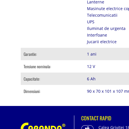
Lanterne
Masinute electrice co
Telecomunicatii
UPS
Iluminat de urgenta
Interfoane
Jucarii electrice
Garantie:
1 ani
Tensiune nominala:
12 V
Capacitate:
6 Ah
Dimensiuni:
90 x 70 x 101 x 107 
CONTACT RAPID
Calea Grivitei 1