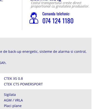
Costul transportului creste direct
proportional cu greutatea produselor.
Comanda telefonic:
074 124 1180
eme de back-up energetic, sisteme de alarma si control,
 6Ah.
CTEK XS 0.8
CTEK CT5 POWERSPORT
Sigilata
AGM / VRLA
Placi plane