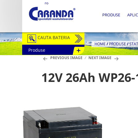
ro
PRODUSE
APLIC
CAUTA BATERIA
HOME
/
PRODUSE
/
STA
Produse
Auto / Moto
PREVIOUS IMAGE
NEXT IMAGE
Tractiune
12V 26Ah WP26-
Semitractiune
Stationare
Redresoare
Accesorii Baterii
Fotovoltaice