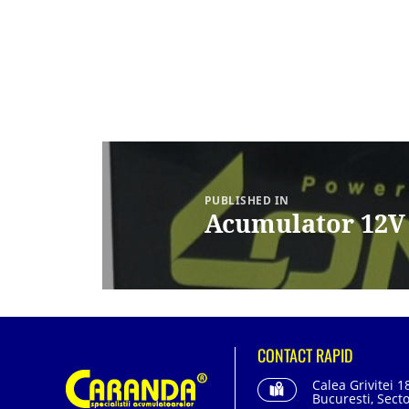
Navigare
în
articole
PUBLISHED IN
Acumulator 12V
CONTACT RAPID
Calea Grivitei 1
Bucuresti, Secto