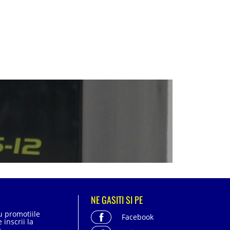
NE GASITI SI PE
cu promotiile
Facebook
 inscrii la
.