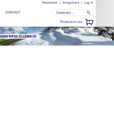
Newsletter
|
Inregistrare
|
Log in
CONTACT
Produse in cos
0
 26AH WP26-12 LONG (3)