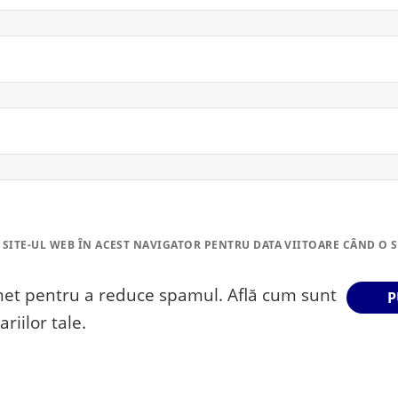
 SITE-UL WEB ÎN ACEST NAVIGATOR PENTRU DATA VIITOARE CÂND O 
smet pentru a reduce spamul.
Află cum sunt
riilor tale
.