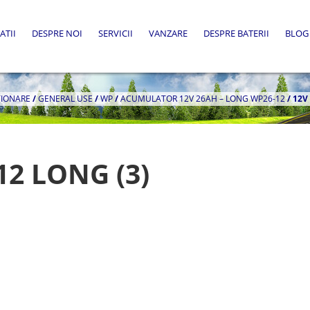
ATII
DESPRE NOI
SERVICII
VANZARE
DESPRE BATERII
BLOG
TIONARE
/
GENERAL USE
/
WP
/
ACUMULATOR 12V 26AH – LONG WP26-12
/
12V
12 LONG (3)