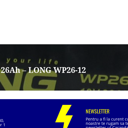
 26Ah – LONG WP26-12
NEWSLETTER
Pentru a fi la curent 
80,
noastre te rugam sa te
r 1
newsletter-ul Caranda