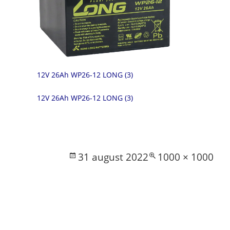
12V 26Ah WP26-12 LONG (3)
12V 26Ah WP26-12 LONG (3)
Posted
Full
31 august 2022
1000 × 1000
on
size