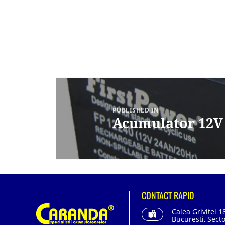
Navigare
în
articole
PUBLISHED IN
Acumulator 12V
CONTACT RAPID
Calea Grivitei 1
Bucuresti, Secto