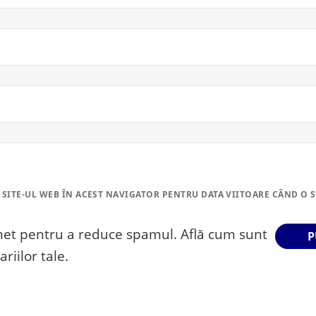
 SITE-UL WEB ÎN ACEST NAVIGATOR PENTRU DATA VIITOARE CÂND O 
smet pentru a reduce spamul.
Află cum sunt
riilor tale
.