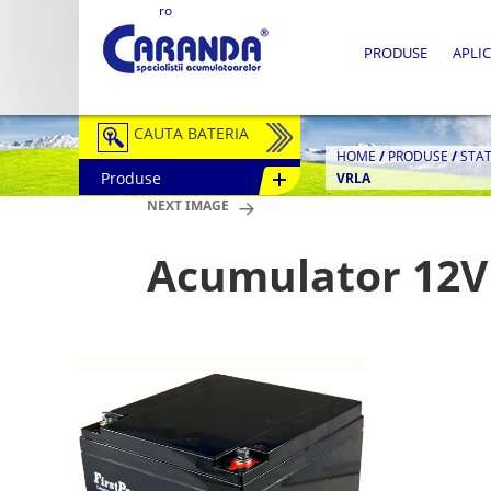
ro
PRODUSE
APLIC
CAUTA BATERIA
HOME
/
PRODUSE
/
STA
Produse
VRLA
Auto / Moto
NEXT IMAGE
Tractiune
Acumulator 12V
Semitractiune
Stationare
Redresoare
Accesorii Baterii
Fotovoltaice