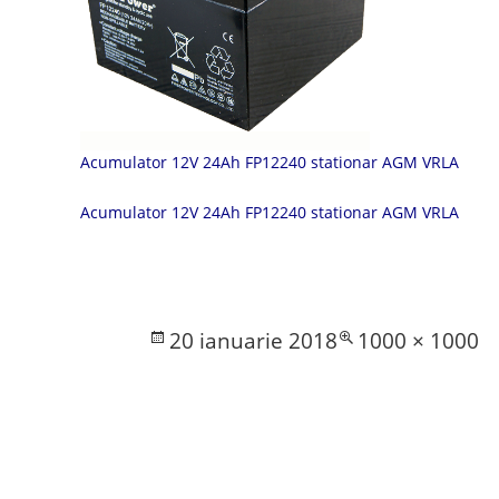
Acumulator 12V 24Ah FP12240 stationar AGM VRLA
Acumulator 12V 24Ah FP12240 stationar AGM VRLA
Posted
Full
20 ianuarie 2018
1000 × 1000
on
size