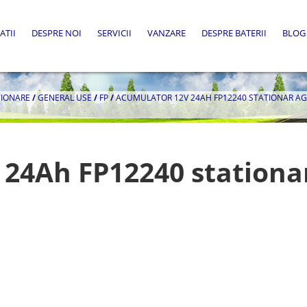
ATII
DESPRE NOI
SERVICII
VANZARE
DESPRE BATERII
BLOG
TIONARE
/
GENERAL USE
/
FP
/
ACUMULATOR 12V 24AH FP12240 STATIONAR A
 24Ah FP12240 station