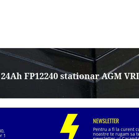
 24Ah FP12240 stationar AGM VR
NEWSLETTER
Pentru a fi la curent 
80,
noastre te rugam sa te
r 1
newsletter-ul Caranda