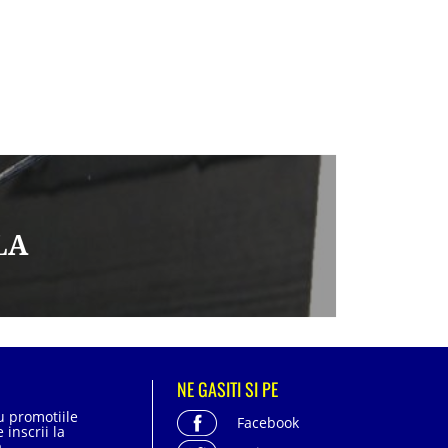
LA
NE GASITI SI PE
cu promotiile
Facebook
 inscrii la
.