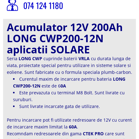
074 124 1180
Acumulator 12V 200Ah
LONG CWP200-12N
aplicatii SOLARE
Seria
LONG CWP
cuprinde baterii
VRLA
cu durata lunga de
viata, proiectate special pentru utilizare in sisteme solare si
eoliene. Sunt fabricate cu o formula speciala plumb-carbon.
Curentul maxim de incarcare pentru bateria
LONG
CWP200-12N
este de 6
0A
Este prevazuta cu terminal M8 Bolt. Sunt livrate cu
suruburi.
Sunt livrate incarcate gata de utilizare.
Pentru incarcare pot fi utilizate redresoare de 12V cu curent
de incarcare maxim limitat la
60A
.
Recomndam redresoarele din gama
CTEK PRO
care sunt