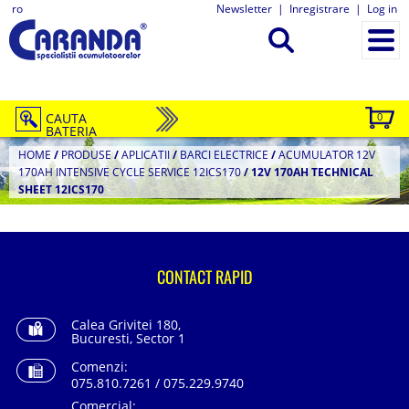
ro
Newsletter
|
Inregistrare
|
Log in
CAUTA
0
BATERIA
HOME
/
PRODUSE
/
APLICATII
/
BARCI ELECTRICE
/
ACUMULATOR 12V
170AH INTENSIVE CYCLE SERVICE 12ICS170
/
12V 170AH TECHNICAL
SHEET 12ICS170
CONTACT RAPID
Calea Grivitei 180,
Bucuresti, Sector 1
Comenzi:
075.810.7261 / 075.229.9740
Comercial: