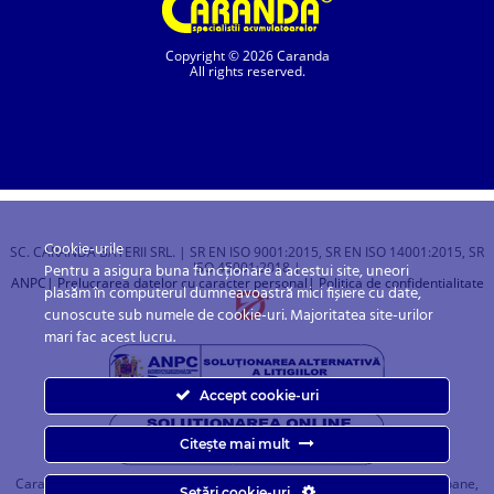
Copyright © 2026 Caranda
All rights reserved.
Cookie-urile
SC. CARANDA BATERII SRL. | SR EN ISO 9001:2015, SR EN ISO 14001:2015, SR
ISO 45001:2018 |
Pentru a asigura buna funcționare a acestui site, uneori
ANPC
| Prelucrarea datelor cu caracter personal
| Politica de confidentialitate
plasăm în computerul dumneavoastră mici fișiere cu date,
cunoscute sub numele de cookie-uri. Majoritatea site-urilor
mari fac acest lucru.
Accept cookie-uri
Citește mai mult
Caranda.ro este un magazin online cu baterii pentru automobile, camioane,
Setări cookie-uri