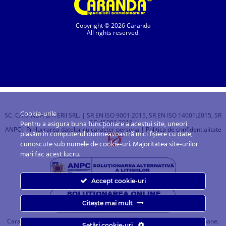
Copyright © 2026 Caranda
All rights reserved.
Cookie-urile
SC. CARANDA BATERII SRL. | SR EN ISO 9001:2015, SR EN ISO 14001:2015, SR
ISO 45001:2018 |
Pentru a asigura buna funcționare a acestui site, uneori
ANPC
| Prelucrarea datelor cu caracter personal
| Politica de confidentialitate
plasăm în computerul dumneavoastră mici fișiere cu date,
cunoscute sub numele de cookie-uri. Majoritatea site-urilor
mari fac acest lucru.
Accept cookie-uri
Citește mai mult
Caranda.ro este un magazin online cu baterii pentru automobile, camioane,
Setări cookie-uri