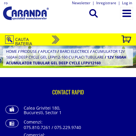
ro
Newsletter
|
Inregistrare
|
Log in
CAUTA
0
BATERIA
HOME
/
PRODUSE
/
APLICATII
/
BARCI ELECTRICE
/
ACUMULATOR 12V
160AH DEEP CYCLE GEL LFPV12-160 CU PLACI TUBULARE
/
12V 160AH
ACUMULATOR TUBULAR GEL DEEP CYCLE LFPV12160
CONTACT RAPID
Calea Grivitei 180,
Bucuresti, Sector 1
Comenzi:
075.810.7261 / 075.229.9740
Comercial: