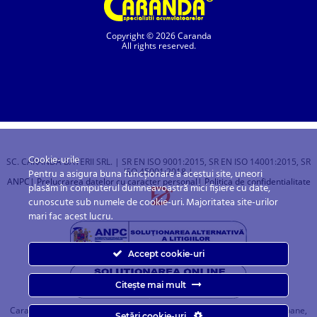
Copyright © 2026 Caranda
All rights reserved.
Cookie-urile
SC. CARANDA BATERII SRL. | SR EN ISO 9001:2015, SR EN ISO 14001:2015, SR
ISO 45001:2018 |
Pentru a asigura buna funcționare a acestui site, uneori
ANPC
| Prelucrarea datelor cu caracter personal
| Politica de confidentialitate
plasăm în computerul dumneavoastră mici fișiere cu date,
cunoscute sub numele de cookie-uri. Majoritatea site-urilor
mari fac acest lucru.
Accept cookie-uri
Citește mai mult
Caranda.ro este un magazin online cu baterii pentru automobile, camioane,
Setări cookie-uri