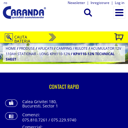
ro
Newsletter
|
Inregistrare
|
Log in
CAUTA
0
BATERIA
HOME
/
PRODUSE
/
APLICATII
/
CAMPING / RULOTE
/
ACUMULATOR 12V
110AH STATIONAR – LONG KPH110-12N
/
KPH110-12N TECHNICAL
SHEET
CONTACT RAPID
Calea Grivitei 180,
Bucuresti, Sector 1
Comenzi:
075.810.7261 / 075.229.9740
Comercial: