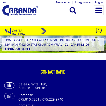
ro
Newsletter
|
Inregistrare
|
Log in
CAUTA
0
BATERIA
HOME
/
PRODUSE
/
APLICATII
/
ALARME / INTERFOANE
/
ACUMULATOR
12V 10AH FP12100 STATIONAR AGM VRLA
/
12V 10AH FP12100
TECHNICAL SHEET
CONTACT RAPID
Calea Grivitei 180,
Bucuresti, Sector 1
Comenzi:
075.810.7261 / 075.229.9740
Comercial: