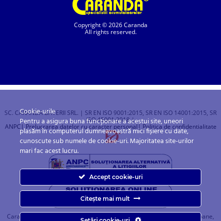
Copyright © 2026 Caranda
All rights reserved.
Cookie-urile
SC. CARANDA BATERII SRL. | SR EN ISO 9001:2015, SR EN ISO 14001:2015, SR
ISO 45001:2018 |
Pentru a asigura buna funcționare a acestui site, uneori
ANPC
| Prelucrarea datelor cu caracter personal
| Politica de confidentialitate
plasăm în computerul dumneavoastră mici fișiere cu date,
cunoscute sub numele de cookie-uri. Majoritatea site-urilor
mari fac acest lucru.
Accept cookie-uri
Citește mai mult
Caranda.ro este un magazin online cu baterii pentru automobile, camioane,
Setări cookie-uri