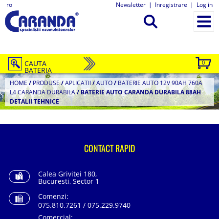
ro
Newsletter
|
Inregistrare
|
Log in
CAUTA
0
BATERIA
HOME
/
PRODUSE
/
APLICATII
/
AUTO
/
BATERIE AUTO 12V 90AH 760A
L4 CARANDA DURABILA
/
BATERIE AUTO CARANDA DURABILA 88AH
DETALII TEHNICE
CONTACT RAPID
Calea Grivitei 180,
Bucuresti, Sector 1
Comenzi:
075.810.7261 / 075.229.9740
Comercial: