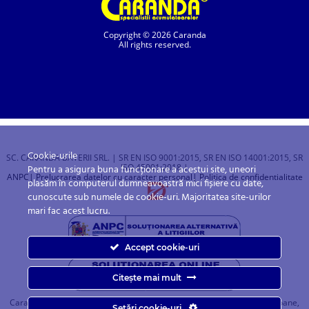
Copyright © 2026 Caranda
All rights reserved.
Cookie-urile
SC. CARANDA BATERII SRL. | SR EN ISO 9001:2015, SR EN ISO 14001:2015, SR
ISO 45001:2018 |
Pentru a asigura buna funcționare a acestui site, uneori
ANPC
| Prelucrarea datelor cu caracter personal
| Politica de confidentialitate
plasăm în computerul dumneavoastră mici fișiere cu date,
cunoscute sub numele de cookie-uri. Majoritatea site-urilor
mari fac acest lucru.
Accept cookie-uri
Citește mai mult
Caranda.ro este un magazin online cu baterii pentru automobile, camioane,
Setări cookie-uri