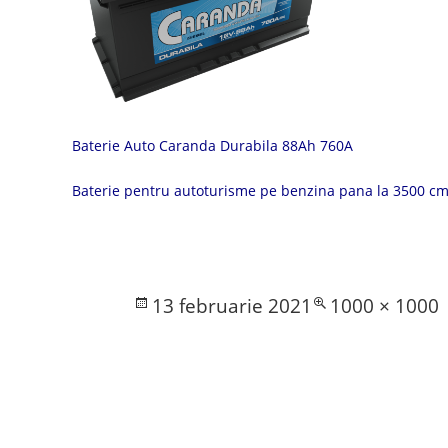
Baterie Auto Caranda Durabila 88Ah 760A
Baterie pentru autoturisme pe benzina pana la 3500 cmc
Posted
Full
13 februarie 2021
1000 × 1000
on
size