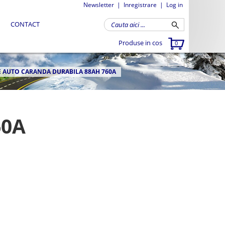
Newsletter
|
Inregistrare
|
Log in
CONTACT
Produse in cos
0
E AUTO CARANDA DURABILA 88AH 760A
60A