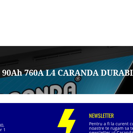
2V 90Ah 760A L4 CARANDA DURAB
NEWSLETTER
Pentru a fi la curent 
80,
noastre te rugam sa te
r 1
newsletter-ul Caranda