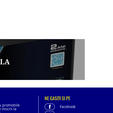
ILA
NE GASITI SI PE
cu promotiile
Facebook
 inscrii la
.