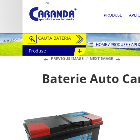
ro
PRODUSE
APLIC
CAUTA BATERIA
HOME
/
PRODUSE
/
APLI
Produse
Auto / Moto
PREVIOUS IMAGE
NEXT IMAGE
Tractiune
Baterie Auto Ca
Semitractiune
Stationare
Redresoare
Accesorii Baterii
Fotovoltaice