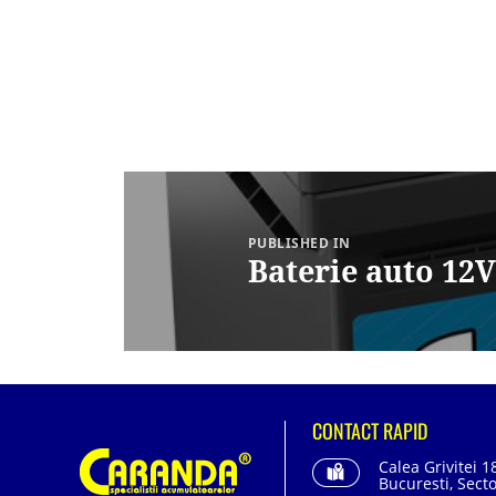
Navigare
în
articole
PUBLISHED IN
Baterie auto 1
CONTACT RAPID
Calea Grivitei 1
Bucuresti, Secto