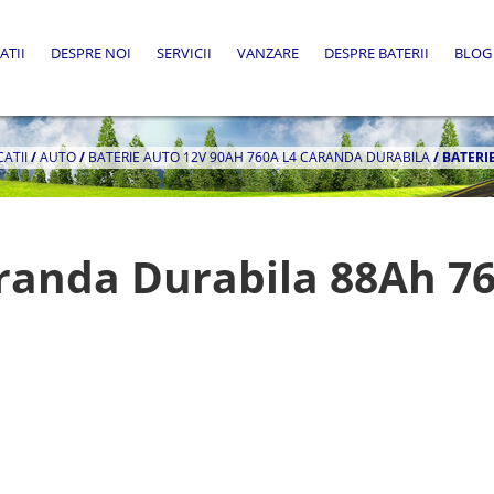
ATII
DESPRE NOI
SERVICII
VANZARE
DESPRE BATERII
BLOG
CATII
/
AUTO
/
BATERIE AUTO 12V 90AH 760A L4 CARANDA DURABILA
/
BATERI
randa Durabila 88Ah 7