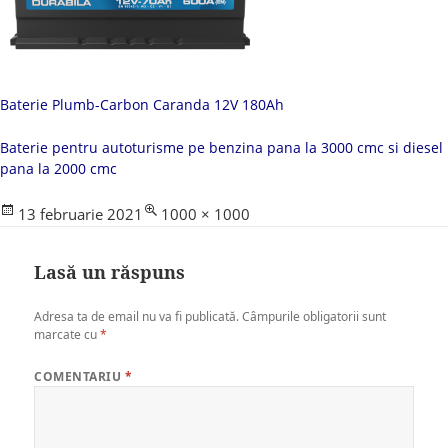
Baterie Plumb-Carbon Caranda 12V 180Ah
Baterie pentru autoturisme pe benzina pana la 3000 cmc si diesel
pana la 2000 cmc
Posted
Full
13 februarie 2021
1000 × 1000
on
size
Lasă un răspuns
Adresa ta de email nu va fi publicată.
Câmpurile obligatorii sunt
marcate cu
*
COMENTARIU
*