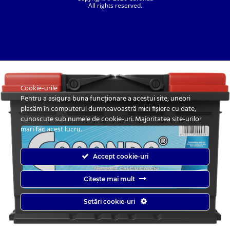
All rights reserved.
Cookie-urile
SC. CARANDA BATERII SRL. | SR EN ISO 9001:2015, SR EN ISO 14001:2015, SR
ISO 45001:2018 |
Pentru a asigura buna funcționare a acestui site, uneori
ANPC
| Prelucrarea datelor cu caracter personal
| Politica de confidentialitate
plasăm în computerul dumneavoastră mici fișiere cu date,
cunoscute sub numele de cookie-uri. Majoritatea site-urilor
mari fac acest lucru.
Accept cookie-uri
Citește mai mult
Caranda.ro este un magazin online cu baterii pentru automobile, camioane,
Setări cookie-uri
autobuze, vagoane, motociclete, tractiune, stationare si aplicatii industriale.
Web Design by
End Soft Design