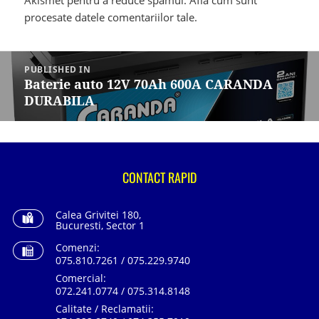
Akismet pentru a reduce spamul.
Află cum sunt
procesate datele comentariilor tale
.
Navigare
în
PUBLISHED IN
articole
Baterie auto 12V 70Ah 600A CARANDA
DURABILA
CONTACT RAPID
Calea Grivitei 180,
Bucuresti, Sector 1
Comenzi:
075.810.7261 / 075.229.9740
Comercial:
072.241.0774 / 075.314.8148
Calitate / Reclamatii: