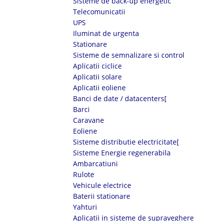
Sisteme de back-up energetic
Telecomunicatii
UPS
Iluminat de urgenta
Stationare
Sisteme de semnalizare si control
Aplicatii ciclice
Aplicatii solare
Aplicatii eoliene
Banci de date / datacenters[
Barci
Caravane
Eoliene
Sisteme distributie electricitate[
Sisteme Energie regenerabila
Ambarcatiuni
Rulote
Vehicule electrice
Baterii stationare
Yahturi
Aplicatii in sisteme de supraveghere