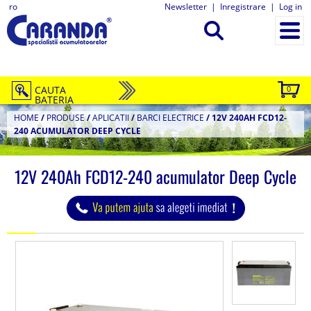
ro
Newsletter
|
Inregistrare
|
Log in
CAUTA
0
BATERIA
HOME
/
PRODUSE
/
APLICATII
/
BARCI ELECTRICE
/
12V 240AH FCD12-
240 ACUMULATOR DEEP CYCLE
12V 240Ah FCD12-240 acumulator Deep Cycle