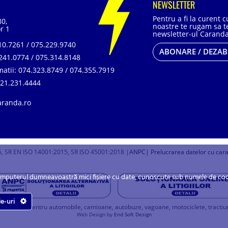
NEWSLETTER
Pentru a fi la curent 
80,
noastre te rugam sa te
r 1
newsletter-ul Caranda
0.7261 / 075.229.9740
ABONARE / DEZA
241.0774 / 075.314.8148
matii:
074.323.8749 / 074.355.7919
21.231.4444
aranda.ro
, SR EN ISO 14001:2015, SR ISO 45001:2018 |
ANPC
| Prelucrarea datelor cu car
omputerul dumneavoastră mici fișiere cu date, cunoscute sub numele de cookie
ie-uri
u baterii pentru automobile, camioane, autobuze, vagoane, motociclete, tractiune, 
Web Design by
End Soft Design