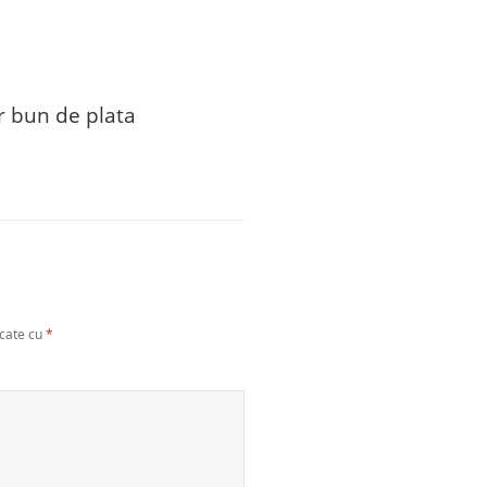
cr bun de plata
rcate cu
*