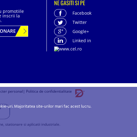
NE GASITI SI PE
cu promotiile
Facebook
 inscrii la
.
Twitter
BONARE
Google+
Linked in
acter personal
| Politica de confidentialitate
-uri. Majoritatea site-urilor mari fac acest lucru.
stationare si aplicatii industriale.