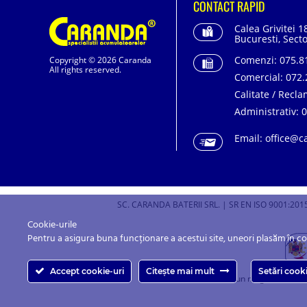
CONTACT RAPID
Calea Grivitei 1
Bucuresti, Secto
Comenzi:
075.81
Copyright © 2026 Caranda
All rights reserved.
Comercial:
072.
Calitate / Recla
Administrativ:
0
Email:
office@c
SC. CARANDA BATERII SRL. | SR EN ISO 9001:2015
Cookie-urile
Pentru a asigura buna funcționare a acestui site, uneori plasăm în c
Accept cookie-uri
Citește mai mult
Setări cook
Caranda.ro este un magazin online c