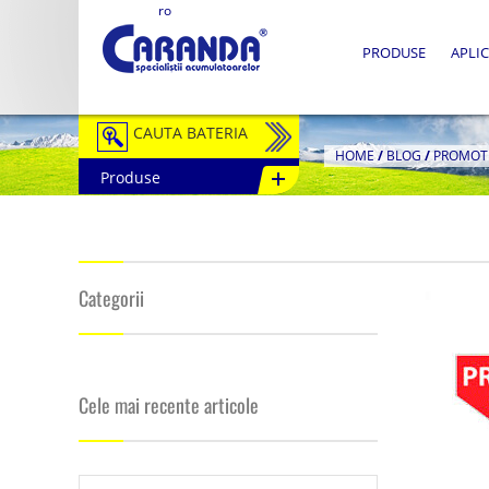
ro
PRODUSE
APLIC
CAUTA BATERIA
HOME
/
BLOG
/
PROMOTI
Produse
Auto / Moto
Tractiune
Semitractiune
Categorii
Stationare
Redresoare
Cele mai recente articole
Accesorii Baterii
Fotovoltaice