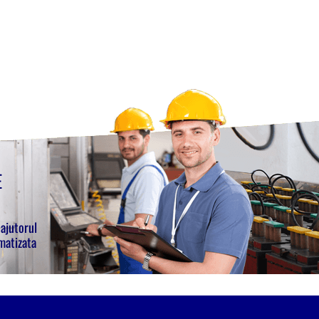
E
 ajutorul
matizata