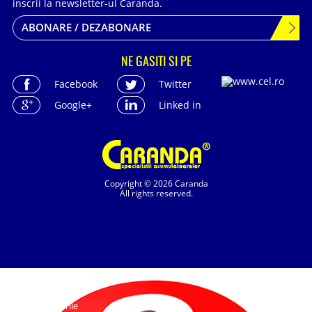
inscrii la newsletter-ul Caranda.
ABONARE / DEZABONARE
NE GASITI SI PE
Facebook
Twitter
Google+
Linked in
Copyright © 2026 Caranda
All rights reserved.
Cookie-urile
SC. CARANDA BATERII SRL. | SR EN ISO 9001:2015, SR EN ISO 14001:2015, SR