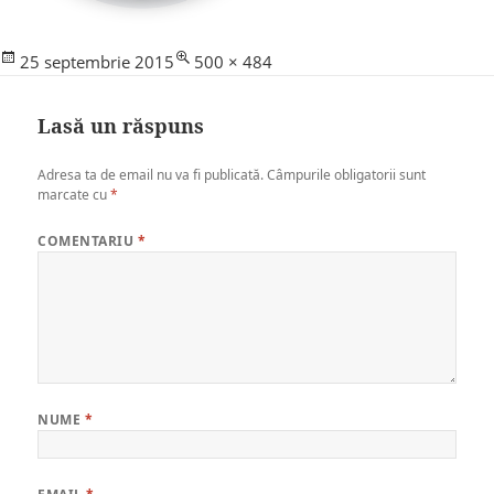
Posted
Full
25 septembrie 2015
500 × 484
on
size
Lasă un răspuns
Adresa ta de email nu va fi publicată.
Câmpurile obligatorii sunt
marcate cu
*
COMENTARIU
*
NUME
*