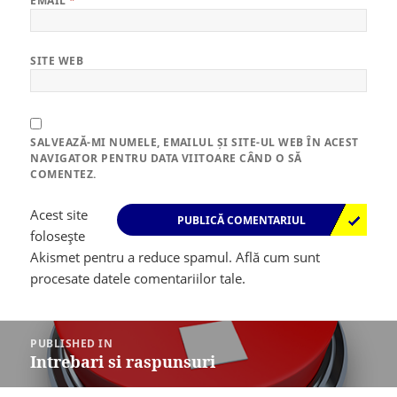
EMAIL
*
SITE WEB
SALVEAZĂ-MI NUMELE, EMAILUL ȘI SITE-UL WEB ÎN ACEST
NAVIGATOR PENTRU DATA VIITOARE CÂND O SĂ
COMENTEZ.
Acest site
folosește
Akismet pentru a reduce spamul.
Află cum sunt
procesate datele comentariilor tale
.
Navigare
în
PUBLISHED IN
articole
Intrebari si raspunsuri