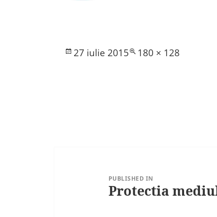
Posted
Full
27 iulie 2015
180 × 128
on
size
Navigare
în
articole
PUBLISHED IN
Protectia mediu