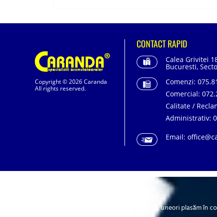
CONTACT RAPID
Calea Grivitei 1
Bucuresti, Secto
Comenzi:
075.81
Copyright © 2026 Caranda
All rights reserved.
Comercial:
072.
Calitate / Recla
Administrativ:
0
Email:
office@c
SC. CARANDA BATERII SRL. | SR EN ISO 9001:2015
Cookie-urile
Pentru a asigura buna funcționare a acestui site, uneori plasăm în c