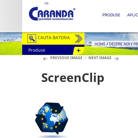
ro
PRODUSE
APLIC
CAUTA BATERIA
HOME
/
DESPRE NOI
/
PR
Produse
Auto / Moto
PREVIOUS IMAGE
NEXT IMAGE
Tractiune
ScreenClip
Semitractiune
Stationare
Redresoare
Accesorii Baterii
Fotovoltaice