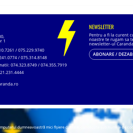
NEWSLETTER
Pentru a fi la curent 
80,
noastre te rugam sa te
r 1
newsletter-ul Caranda
0.7261 / 075.229.9740
ABONARE / DEZA
241.0774 / 075.314.8148
matii:
074.323.8749 / 074.355.7919
21.231.4444
aranda.ro
, SR EN ISO 14001:2015, SR ISO 45001:2018 |
ANPC
| Prelucrarea datelor cu car
omputerul dumneavoastră mici fișiere cu date, cunoscute sub numele de cookie