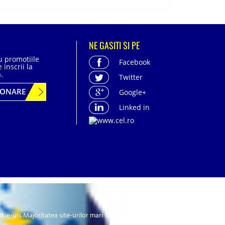
NE GASITI SI PE
cu promotiile
Facebook
 inscrii la
.
Twitter
BONARE
Google+
Linked in
acter personal
| Politica de confidentialitate
-uri. Majoritatea site-urilor mari fac acest lucru.