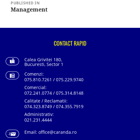
în
PUBLISHED IN
articole
Management
CONTACT RAPID
Calea Grivitei 180,
Bucuresti, Sector 1
Comenzi:
075.810.7261 / 075.229.9740
Comercial:
072.241.0774 / 075.314.8148
Calitate / Reclamatii:
074.323.8749 / 074.355.7919
Administrativ:
021.231.4444
Email:
office@caranda.ro