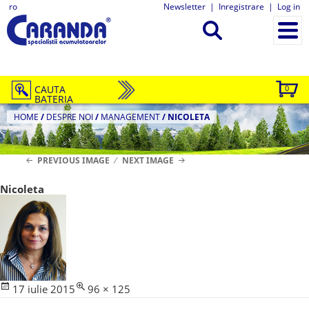
ro
Newsletter
|
Inregistrare
|
Log in
CAUTA
0
BATERIA
HOME
/
DESPRE NOI
/
MANAGEMENT
/
NICOLETA
PREVIOUS IMAGE
NEXT IMAGE
Nicoleta
Posted
Full
17 iulie 2015
96 × 125
Navigare
on
size